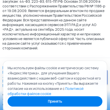
закупкам: 44-ФЗ, 223-ФЗ, 615-ПП РФ. Основан 31.08.2009 в
соответствии с Распоряжением Правительства РФ № 1186-р
от 19.08.2009. Является федеральным агентом по продаже
имущества, уполномоченным Правительством Российской
Федерации. Вся представленная на данном сайте
информация, касающаяся сервисов ЭТП РАД и услуг АО
«РАД», актуальна на сентябрь 2025 года, носит
исключительно информационный характер и ни при каких
условиях не является публичной офертой. Часть описанных
на данном сайте услуг оказываются с привлечением
сторонних компаний.
Пользовательское соглашение
Мы используем файлы cookie и метрическую систему
Политика АО "РАД" в отношении обработки персональных
«Яндекс.Метрика», для улучшения Вашего
данных
взаимодействия с нашим веб-сайтом и корректной его
Политика обработки файлов cookie
работы. Нажимая на кнопку «Принять» Вы выражаете
Карта сайта
согласие на их использование и с
Политикой
обработки файлов cookie
© 2009 - 2026 АО «Российский аукционный дом»
Приложение «РАД Каталог»
универсальная торговая площадка. Все права защищены.
Принять
Теперь у вас в кармане все торги ЭТП РАД Lot-online
Создание сайта:
Alt It Solutions