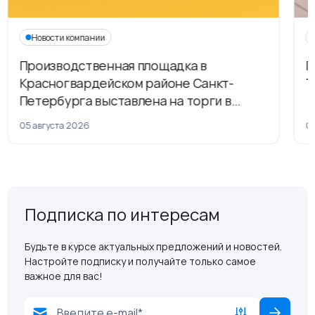
Новости компании
Производственная площадка в
Г
Красногвардейском районе Санкт-
Т
Петербурга выставлена на торги в
рамках приватизации
05 августа 2026
04
Подписка по интересам
Будьте в курсе актуальных предложений и новостей.
Настройте подписку и получайте только самое
важное для вас!