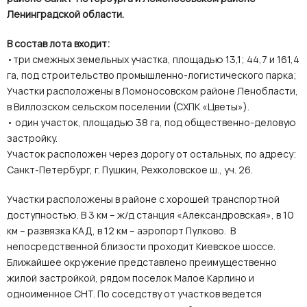
Ленинградской области.
В состав лота входит:
•три смежных земельных участка, площадью 13,1; 44,7 и 161,4
га, под строительство промышленно-логистического парка;
Участки расположены в Ломоносовском районе Ленобласти,
в Виллозском сельском поселении (СХПК «Цветы»).
• один участок, площадью 38 га, под общественно-деловую
застройку.
Участок расположен через дорогу от остальных, по адресу:
Санкт-Петербург, г. Пушкин, Рехколовское ш., уч. 26.
Участки расположены в районе с хорошей транспортной
доступностью. В 3 км – ж/д станция «Александровская», в 10
км – развязка КАД, в 12 км – аэропорт Пулково. В
непосредственной близости проходит Киевское шоссе.
Ближайшее окружение представлено преимущественно
жилой застройкой, рядом поселок Малое Карлино и
одноименное СНТ. По соседству от участков ведется