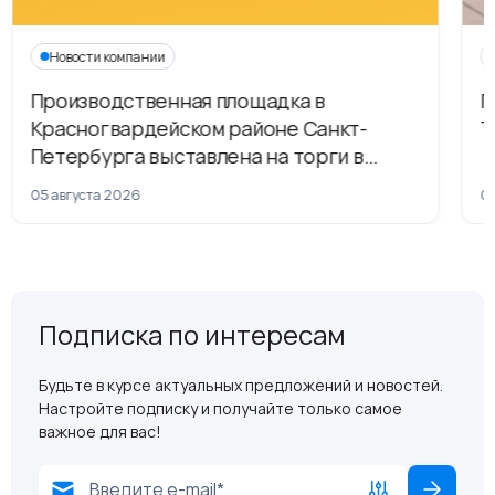
Новости компании
Производственная площадка в
Г
Красногвардейском районе Санкт-
Т
Петербурга выставлена на торги в
рамках приватизации
05 августа 2026
04
Подписка по интересам
Будьте в курсе актуальных предложений и новостей.
Настройте подписку и получайте только самое
важное для вас!