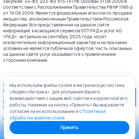
закупкам: 44-ФЗ, 223-ФЗ, 615-ПП РФ. Основан 31.08.2009 в
соответствии с Распоряжением Правительства РФ № 1186-р
от 19.08.2009. Является федеральным агентом по продаже
имущества, уполномоченным Правительством Российской
Федерации. Вся представленная на данном сайте
информация, касающаяся сервисов ЭТП РАД и услуг АО
«РАД», актуальна на сентябрь 2025 года, носит
исключительно информационный характер и ни при каких
условиях не является публичной офертой. Часть описанных
на данном сайте услуг оказываются с привлечением
сторонних компаний.
Пользовательское соглашение
Мы используем файлы cookie и метрическую систему
Политика АО "РАД" в отношении обработки персональных
«Яндекс.Метрика», для улучшения Вашего
данных
взаимодействия с нашим веб-сайтом и корректной его
Политика обработки файлов cookie
работы. Нажимая на кнопку «Принять» Вы выражаете
Карта сайта
согласие на их использование и с
Политикой
обработки файлов cookie
© 2009 - 2026 АО «Российский аукционный дом»
Приложение «РАД Каталог»
универсальная торговая площадка. Все права защищены.
Принять
Теперь у вас в кармане все торги ЭТП РАД Lot-online
Создание сайта:
Alt It Solutions