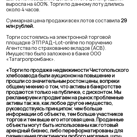
выросла на 400%. Торги по данному лоту длились
около 4 часов.
Суммарная цена продажи всех лотов составила
29
млн рублей.
Торги состоялись на электронной торговой
площадке ЭТП РАД–Lot-online по поручению
Агентства по страхованию вкладов (АСВ).
Имущество было заложено в банке ООО
«Татагропромбанк».
«Торги по продаже недвижимости Чистопольского
хлебозавода были аукционом на повышение и
прошли со значительным ростом цены, вопреки
общему мнению о том, что активы в банкротстве
продаются только на публичке, с дисконтом. Мы
рекламируем и продвигаем на рынок проблемные
активы так же, как любое другое имущество,
руководствуясь принципом: чем больше
информации об объекте, тем больше участников
торгов и тем выше его итоговая цена. Проданные
объекты могут быть использованы как готовый
арендный бизнес, либо переформатированы для
размещения практически любого магазина, шоу-