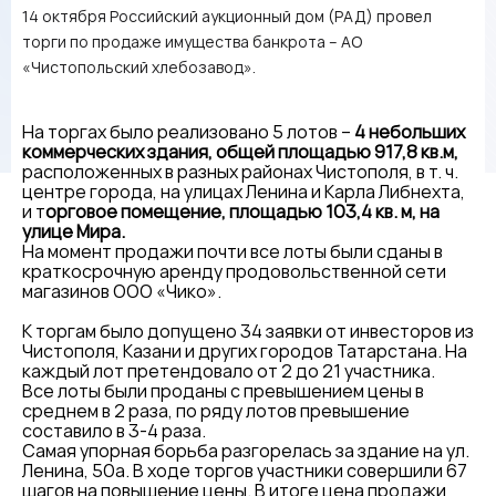
14 октября Российский аукционный дом (РАД) провел
торги по продаже имущества банкрота – АО
«Чистопольский хлебозавод».
На торгах было реализовано 5 лотов –
4 небольших
коммерческих здания, общей площадью 917,8 кв.м,
расположенных в разных районах Чистополя, в т. ч.
центре города, на улицах Ленина и Карла Либнехта,
и т
орговое помещение, площадью 103,4 кв. м, на
улице Мира.
На момент продажи почти все лоты были сданы в
краткосрочную аренду продовольственной сети
магазинов ООО «Чико».
К торгам было допущено 34 заявки от инвесторов из
Чистополя, Казани и других городов Татарстана. На
каждый лот претендовало от 2 до 21 участника.
Все лоты были проданы с превышением цены в
среднем в 2 раза, по ряду лотов превышение
составило в 3-4 раза.
Самая упорная борьба разгорелась за здание на ул.
Ленина, 50а. В ходе торгов участники совершили 67
шагов на повышение цены. В итоге цена продажи