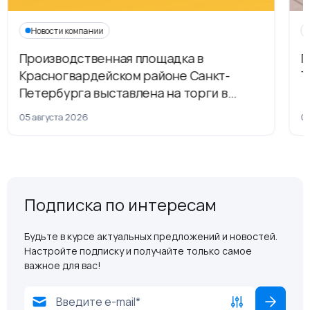
Новости компании
Производственная площадка в
Г
Красногвардейском районе Санкт-
Т
Петербурга выставлена на торги в
рамках приватизации
05 августа 2026
04
Подписка по интересам
Будьте в курсе актуальных предложений и новостей.
Настройте подписку и получайте только самое
важное для вас!