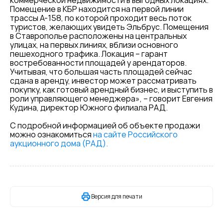
коммерческой недвижимости в выгодных локациях.
Помещение в КБР находится на первой линии
трассы А-158, по которой проходит весь поток
туристов, желающих увидеть Эльбрус. Помещения
в Ставрополье расположены на центральных
улицах, на первых линиях, вблизи основного
пешеходного трафика. Локация – гарант
востребованности площадей у арендаторов.
Учитывая, что большая часть площадей сейчас
сдана в аренду, инвестор может рассматривать
покупку, как готовый арендный бизнес, и выступить в
роли управляющего менеджера», – говорит Евгения
Кудина, директор Южного филиала РАД.
С подробной информацией об объекте продажи
можно ознакомиться
на сайте Российского
аукционного дома (РАД).
Версия для печати