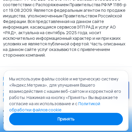
соответствии с Распоряжением Правительства РФ № 1186-р
от 19.08.2009. Является федеральным агентом по продаже
имущества, уполномоченным Правительством Российской
Федерации. Вся представленная на данном сайте
информация, касающаяся сервисов ЭТП РАД и услуг АО
«РАД», актуальна на сентябрь 2025 года, носит
исключительно информационный характер и ни при каких
условиях не является публичной офертой. Часть описанных
на данном сайте услуг оказываются с привлечением
сторонних компаний.
Пользовательское соглашение
Мы используем файлы cookie и метрическую систему
Политика АО "РАД" в отношении обработки персональных
«Яндекс.Метрика», для улучшения Вашего
данных
взаимодействия с нашим веб-сайтом и корректной его
Политика обработки файлов cookie
работы. Нажимая на кнопку «Принять» Вы выражаете
Карта сайта
согласие на их использование и с
Политикой
обработки файлов cookie
© 2009 - 2026 АО «Российский аукционный дом»
Приложение «РАД Каталог»
универсальная торговая площадка. Все права защищены.
Принять
Теперь у вас в кармане все торги ЭТП РАД Lot-online
Создание сайта:
Alt It Solutions