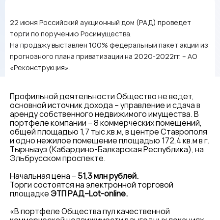
22 июня Российский аукционный дом (РАД) проведет
торги по поручению Росимущества.
На продажу выставлен 100% федеральный пакет акций из
прогнозного плана приватизации на 2020-2022гг. – АО
«Реконструкция».
Профильной деятельности Общество не ведет,
основной источник дохода – управление и сдача в
аренду собственного недвижимого имущества. В
портфеле компании – 8 коммерческих помещений,
общей площадью 1,7 тыс.кв.м, в центре Ставрополя
и одно нежилое помещение площадью 172,4 кв.м в г.
Тырныауз (Кабардино-Балкарская Республика), на
Эльбрусском проспекте.
Начальная цена –
51,3 млн рублей.
Торги состоятся на электронной торговой
площадке
ЭТП РАД–Lot-online.
«В портфеле Общества пул качественной