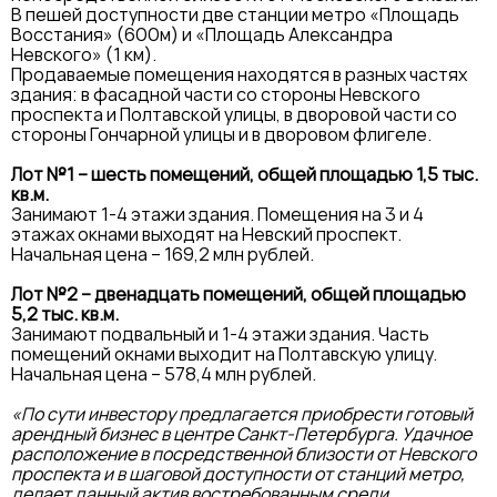
В пешей доступности две станции метро «Площадь
Восстания» (600м) и «Площадь Александра
Невского» (1 км).
Продаваемые помещения находятся в разных частях
здания: в фасадной части со стороны Невского
проспекта и Полтавской улицы, в дворовой части со
стороны Гончарной улицы и в дворовом флигеле.
Лот №1 – шесть помещений, общей площадью 1,5 тыс.
кв.м.
Занимают 1-4 этажи здания. Помещения на 3 и 4
этажах окнами выходят на Невский проспект.
Начальная цена – 169,2 млн рублей.
Лот №2 – двенадцать помещений, общей площадью
5,2 тыс. кв.м.
Занимают подвальный и 1-4 этажи здания. Часть
помещений окнами выходит на Полтавскую улицу.
Начальная цена – 578,4 млн рублей.
«По сути инвестору предлагается приобрести готовый
арендный бизнес в центре Санкт-Петербурга. Удачное
расположение в посредственной близости от Невского
проспекта и в шаговой доступности от станций метро,
делает данный актив востребованным среди