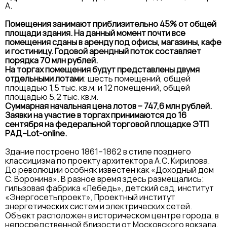
А.
Помещения занимают приблизительно 45% от общей
площади здания. На данный момент почти все
помещения сданы в аренду под офисы, магазины, кафе
и гостиницу. Годовой арендный поток составляет
порядка 70 млн рублей.
На торгах помещения будут представлены двумя
отдельными лотами
: шесть помещений, общей
площадью 1,5 тыс. кв.м, и 12 помещений, общей
площадью 5,2 тыс. кв.м.
Суммарная начальная цена лотов – 747,6 млн рублей.
Заявки на участие в торгах принимаются до 16
сентября на федеральной торговой площадке ЭТП
РАД–Lot-online.
Здание построено 1861–1862 в стиле позднего
классицизма по проекту архитектора А.С. Кирилова.
До революции особняк известен как «Доходный дом
С. Воронина». В разное время здесь размещались:
гильзовая фабрика «Лебедь», детский сад, институт
«Энергосетьпроект», Проектный институт
энергетических систем и электрических сетей.
Объект расположен в историческом центре города, в
непосредственной близости от Московского вокзала.