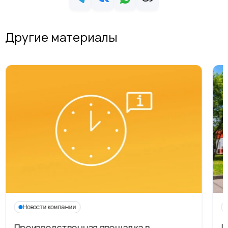
Другие материалы
Новости компании
Производственная площадка в
Г