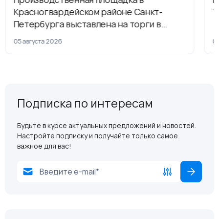
Красногвардейском районе Санкт-
Т
Петербурга выставлена на торги в
рамках приватизации
05 августа 2026
04
Подписка по интересам
Будьте в курсе актуальных предложений и новостей.
Настройте подписку и получайте только самое
важное для вас!