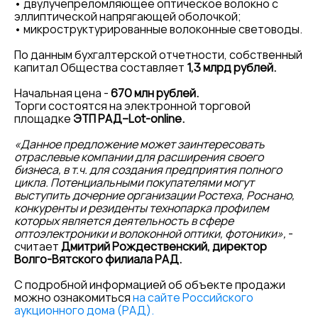
• двулучепреломляющее оптическое волокно с
эллиптической напрягающей оболочкой;
• микроструктурированные волоконные световоды.
По данным бухгалтерской отчетности, собственный
капитал Общества составляет
1,3 млрд рублей.
Начальная цена -
670 млн рублей.
Торги состоятся на электронной торговой
площадке
ЭТП РАД–Lot-online.
«Данное предложение может заинтересовать
отраслевые компании для расширения своего
бизнеса, в т.ч. для создания предприятия полного
цикла. Потенциальными покупателями могут
выступить дочерние организации Ростеха, Роснано,
конкуренты и резиденты технопарка профилем
которых является деятельность в сфере
оптоэлектроники и волоконной оптики, фотоники»,
-
считает
Дмитрий Рождественский, директор
Волго-Вятского филиала РАД.
С подробной информацией об объекте продажи
можно ознакомиться
на сайте Российского
аукционного дома (РАД).