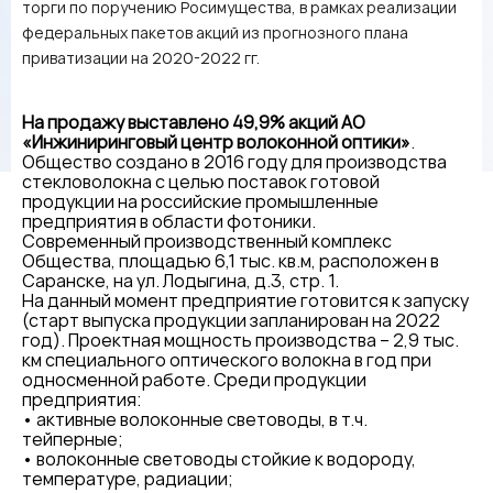
торги по поручению Росимущества, в рамках реализации
федеральных пакетов акций из прогнозного плана
приватизации на 2020-2022 гг.
На продажу выставлено 49,9% акций АО
«Инжиниринговый центр волоконной оптики»
.
Общество создано в 2016 году для производства
стекловолокна с целью поставок готовой
продукции на российские промышленные
предприятия в области фотоники.
Современный производственный комплекс
Общества, площадью 6,1 тыс. кв.м, расположен в
Саранске, на ул. Лодыгина, д.3, стр. 1.
На данный момент предприятие готовится к запуску
(старт выпуска продукции запланирован на 2022
год). Проектная мощность производства – 2,9 тыс.
км специального оптического волокна в год при
односменной работе. Среди продукции
предприятия:
• активные волоконные световоды, в т.ч.
тейперные;
• волоконные световоды стойкие к водороду,
температуре, радиации;