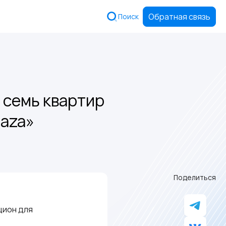
Обратная связь
Поиск
 семь квартир
laza»
Поделиться
цион для