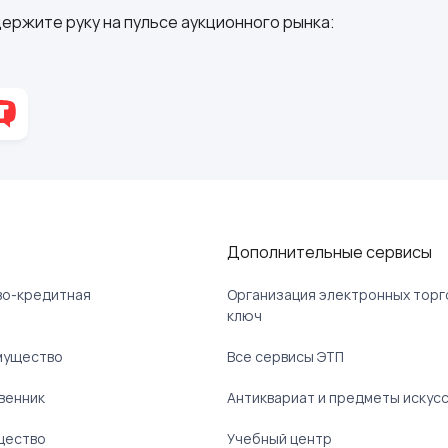
ержите руку на пульсе аукционного рынка:
Дополнительные сервисы
ово-кредитная
Организация электронных торг
ключ
мущество
Все сервисы ЭТП
венник
Антиквариат и предметы искус
щество
Учебный центр