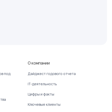
О компании
ов под
Дайджест годового отчета
IT-деятельность
Цифры и факты
ства
Ключевые клиенты