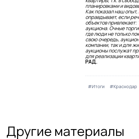
квартиры, т.к. в своб
планировками и видов
Как показал наш опыт
оправдывает, если реч
объектов привлекает: 
аукциона. Очные торги
где люди не только п
свою очередь, аукцион
компании, так и для ж
аукционы послужат пр
для реализации кварт
РАД.
#Итоги
#Краснодар
Другие материалы