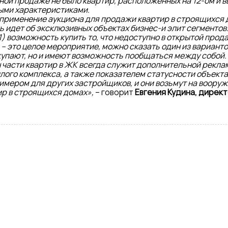
одной продаже не было квартир, расположенных на 12-ом и 
ыми характеристиками.
, применение аукциона для продажи квартир в строящихся
ь идет об эксклюзивных объектах бизнес-и элит сегментов
1) возможность купить то, что недоступно в открытой прод
 – это целое мероприятие, можно сказать один из варианто
окупают, но и имеют возможность пообщаться между собой.
 части квартир в ЖК всегда служит дополнительной реклам
илого комплекса, а также показателем статусности объекта.
имером для других застройщиков, и они возьмут на вооруж
ир в строящихся домах»,
– говорит
Евгения Кудина, дире