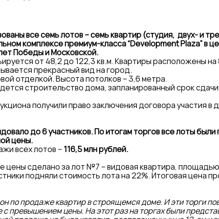
ованы все семь лотов – семь квартир (студия, двух- и тр
ном комплексе премиум-класса “Development Plaza” в це
лет Победы и Московской.
руется от 48,2 до 122,3 кв.м. Квартиры расположены на 8
ывается прекрасный вид на город.
вой отделкой. Высота потолков – 3,6 метра.
дется строительство дома, запланированный срок сдачи
аукциона получили право заключения договора участия в 
довало до 6 участников. По итогам торгов все лоты были
ой цены.
ажи всех лотов –
116,5 млн рублей.
 цены сделано за лот №7 – видовая квартира, площадью 7
астники подняли стоимость лота на 22%. Итоговая цена п
он по продаже квартир в строящемся доме. И эти торги по
е с превышением цены. На этот раз на торгах были предст