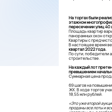
На торгах были реализ
этажном многопрофиль
пересечении улиц 40 
Площадь квартир варьи
панорамных окон откр
Квартиры с предчисто
В настоящее время ве
квартал 2022 года.
По сути, победители 
строительстве.
На каждый лот претен
превышением начальн
Суммарная цена прод
69 шагов на повышение
ЖК. В ходе торгов уч
18,55 млн рублей.
«Это уже второй аукци
проданы все лоты и вс