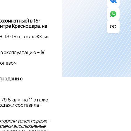
ехкомнатные) в 15-
нтре Краснодара, на
, 13-15 этажах ЖК; из
 в эксплуатацию –
IV
долевом
 проданы с
9,5 кв.м, на 11 этаже
родажи составила –
вторили успех первых –
авлены эксклюзивные