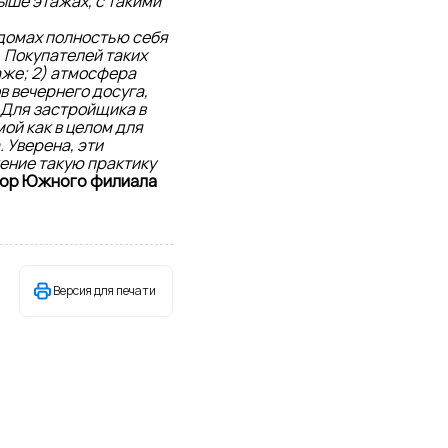
выше этажах, с такими
 домах полностью себя
. Покупателей таких
аже; 2) атмосфера
в вечернего досуга,
 Для застройщика в
ой как в целом для
 Уверена, эти
ение такую практику
ктор Южного филиала
Версия для печати