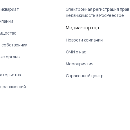
тиквариат
Электронная регистрация прав
недвижимость в РосРеестре
мпании
Медиа-портал
ущество
Новости компании
 собственник
СМИ о нас
ые органы
)
Мероприятия
ательства
Справочный центр
управляющий