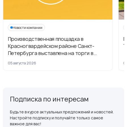
Новости компании
Производственная площадка в
Г
Красногвардейском районе Санкт-
Т
Петербурга выставлена на торги в
рамках приватизации
05 августа 2026
04
Подписка по интересам
Будьте в курсе актуальных предложений и новостей.
Настройте подписку и получайте только самое
важное для вас!