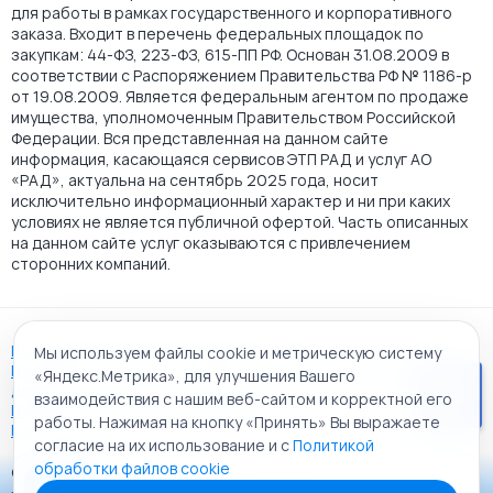
для работы в рамках государственного и корпоративного
заказа. Входит в перечень федеральных площадок по
закупкам: 44-ФЗ, 223-ФЗ, 615-ПП РФ. Основан 31.08.2009 в
соответствии с Распоряжением Правительства РФ № 1186-р
от 19.08.2009. Является федеральным агентом по продаже
имущества, уполномоченным Правительством Российской
Федерации. Вся представленная на данном сайте
информация, касающаяся сервисов ЭТП РАД и услуг АО
«РАД», актуальна на сентябрь 2025 года, носит
исключительно информационный характер и ни при каких
условиях не является публичной офертой. Часть описанных
на данном сайте услуг оказываются с привлечением
сторонних компаний.
Пользовательское соглашение
Мы используем файлы cookie и метрическую систему
Политика АО "РАД" в отношении обработки персональных
«Яндекс.Метрика», для улучшения Вашего
данных
взаимодействия с нашим веб-сайтом и корректной его
Политика обработки файлов cookie
работы. Нажимая на кнопку «Принять» Вы выражаете
Карта сайта
согласие на их использование и с
Политикой
обработки файлов cookie
© 2009 - 2026 АО «Российский аукционный дом»
Приложение «РАД Каталог»