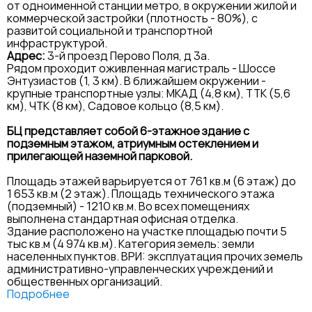
от одноименной станции метро, в окружении жилой и
коммерческой застройки (плотность - 80%), с
развитой социальной и транспортной
инфраструктурой.
Адрес:
3-й проезд Перово Поля, д 3а.
Рядом проходит оживленная магистраль - Шоссе
Энтузиастов (1, 3 км). В ближайшем окружении -
крупные транспортные узлы: МКАД (4,8 км), ТТК (5,6
км), ЧТК (8 км), Садовое кольцо (8,5 км).
БЦ представляет собой 6-этажное здание с
подземным этажом, атриумным остеклением и
прилегающей наземной парковой.
Площадь этажей варьируется от 761 кв.м (6 этаж) до
1 653 кв.м (2 этаж). Площадь технического этажа
(подземный) - 1210 кв.м. Во всех помещениях
выполнена стандартная офисная отделка.
Здание расположено на участке площадью почти 5
тыс кв.м (4 974 кв.м). Категория земель: земли
населенных пунктов. ВРИ: эксплуатация прочих земель
административно-управленческих учреждений и
общественных организаций.
Подробнее