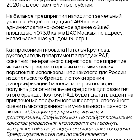
2020 год составил 647 тыс. рублей.
На балансе предприятия находится земельный
участок общей площадью 1 468 кв. м и
административно-офисное здание общей
площадью 4073,9 кв. м в ЦАО Москвы, по адресу:
Новая Басманная ул., дом 19, стр.1.
Как прокомментировала Наталья Круглова,
руководитель департамента продаж РАД,
советник генерального директора, предприятие
является привлекательным и с точки зрения
перспектив использования знакового для России
издательского бренда, и с точки зрения
диверсификации бизнеса, которая позволит
получить дополнительные средства для развития
этого бренда. Поэтому РАД будет делать акцент на
привлечение профильного инвестора, способного
оценить многогранность и уникальность данного
актива.
«Сегодня предприятие является
действующим, безубыточным, но требует повышения
качества управления, что позволит ему вернуть
исторический статус ведущего издательского дома.
Бренд издательства сам по себе является
ценностью, и мы предполагаем, что его интеграция в