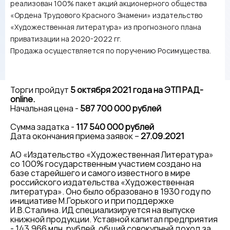
реализован 100% пакет акций акционерного общества
«Ордена Трудового Красного Знамени» издательство
«Художественная литература» из прогнозного плана
приватизации на 2020-2022 гг.
Продажа осуществляется по поручению Росимущества.
Торги пройдут
5 октября 2021 года на ЭТП РАД-
online.
Начальная цена -
587 700 000 рублей
Сумма задатка -
117 540 000 рублей
Дата окончания приема заявок –
27.09.2021
АО «Издательство «Художественная Литература»
со 100% государственным участием создано на
базе старейшего и самого известного в мире
российского издательства «Художественная
литература». Оно было образовано в 1930 году по
инициативе М.Горького и при поддержке
И.В.Сталина. ИД специализируется на выпуске
книжной продукции. Уставной капитал предприятия
- 143,966 млн. рублей, общий совокупный доход за