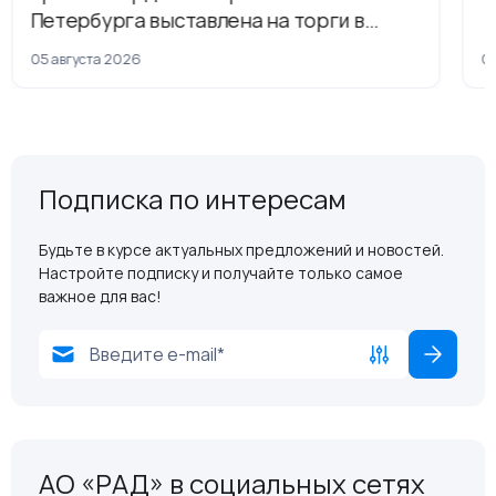
Петербурга выставлена на торги в
рамках приватизации
05 августа 2026
04
Подписка по интересам
Будьте в курсе актуальных предложений и новостей.
Настройте подписку и получайте только самое
важное для вас!
АО «РАД» в социальных сетях