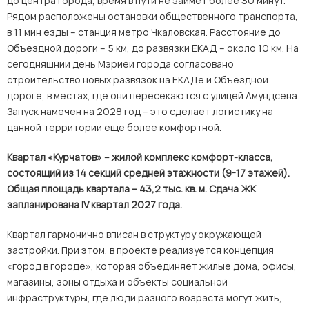
до центра города, время в пути не займет более 30 минут.
Рядом расположены остановки общественного транспорта,
в 11 мин езды – станция метро Чкаловская. Расстояние до
Объездной дороги – 5 км, до развязки ЕКАД – около 10 км. На
сегодняшний день Мэрией города согласовано
строительство новых развязок на ЕКАДе и Объездной
дороге, в местах, где они пересекаются с улицей Амундсена.
Запуск намечен на 2028 год – это сделает логистику на
данной территории еще более комфортной.
Квартал «Курчатов» – жилой комплекс комфорт-класса,
состоящий из 14 секций средней этажности (9-17 этажей).
Общая площадь квартала – 43,2 тыс. кв. м. Сдача ЖК
запланирована
IV
квартал 2027 года.
Квартал гармонично вписан в структуру окружающей
застройки. При этом, в проекте реализуется концепция
«город в городе», которая объединяет жилые дома, офисы,
магазины, зоны отдыха и объекты социальной
инфраструктуры, где люди разного возраста могут жить,