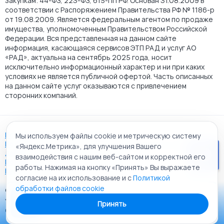
закупкам: 44-ФЗ, 223-ФЗ, 615-ПП РФ. Основан 31.08.2009 в
соответствии с Распоряжением Правительства РФ № 1186-р
от 19.08.2009. Является федеральным агентом по продаже
имущества, уполномоченным Правительством Российской
Федерации. Вся представленная на данном сайте
информация, касающаяся сервисов ЭТП РАД и услуг АО
«РАД», актуальна на сентябрь 2025 года, носит
исключительно информационный характер и ни при каких
условиях не является публичной офертой. Часть описанных
на данном сайте услуг оказываются с привлечением
сторонних компаний.
Пользовательское соглашение
Мы используем файлы cookie и метрическую систему
Политика АО "РАД" в отношении обработки персональных
«Яндекс.Метрика», для улучшения Вашего
данных
взаимодействия с нашим веб-сайтом и корректной его
Политика обработки файлов cookie
работы. Нажимая на кнопку «Принять» Вы выражаете
Карта сайта
согласие на их использование и с
Политикой
обработки файлов cookie
© 2009 - 2026 АО «Российский аукционный дом»
Приложение «РАД Каталог»
универсальная торговая площадка. Все права защищены.
Принять
Теперь у вас в кармане все торги ЭТП РАД Lot-online
Создание сайта:
Alt It Solutions