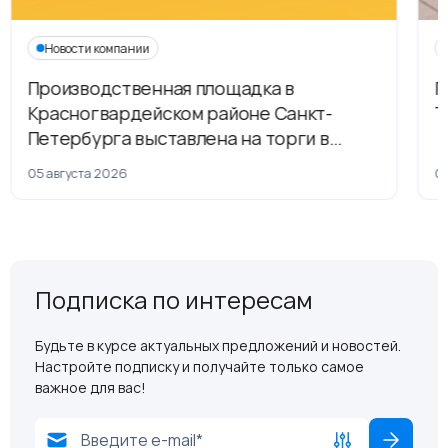
Новости компании
Производственная площадка в
Г
Красногвардейском районе Санкт-
Т
Петербурга выставлена на торги в
рамках приватизации
05 августа 2026
04
Подписка по интересам
Будьте в курсе актуальных предложений и новостей.
Настройте подписку и получайте только самое
важное для вас!