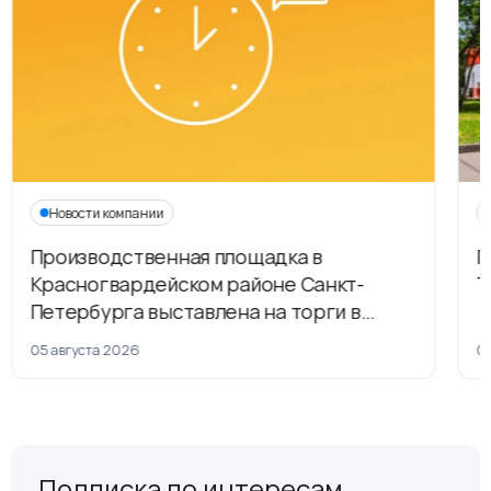
Новости компании
Производственная площадка в
Г
Красногвардейском районе Санкт-
Т
Петербурга выставлена на торги в
рамках приватизации
05 августа 2026
04
Подписка по интересам