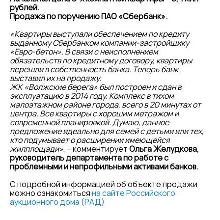
рублей.
Продажа по поручению ПАО «Сбербанк».
«Квартиры выступали обеспечением по кредиту
выданному Сбербанком компании-застройщику
«Евро-бетон». В связи с неисполнением
обязательств по кредитному договору, квартиры
перешли в собственность банка. Теперь банк
выставил их на продажу.
ЖК «Волжские берега» был построен и сдан в
эксплуатацию в 2014 году. Комплекс в тихом
малоэтажном районе города, всего в 20 минутах от
центра. Все квартиры с хорошим метражом и
современной планировкой. Думаю, данное
предложение идеально для семей с детьми или тех,
кто подумывает о расширении имеющейся
жилплощади»
, – комментирует
Ольга Желудкова,
руководитель департамента по работе с
проблемными и непрофильными активами банков.
С подробной информацией об объекте продажи
можно ознакомиться
на сайте Российского
аукционного дома (РАД)