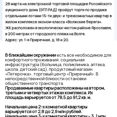
28 марта на электронной торговой площадке Российского
аукционного дома (ЭТП РАД) пройдут торги по продаже
отдельными лотами 15-ти двух- и трехкомнатных квартир в
жилом комплексе эконом-класса «Волжские берега».
ЖК расположен в экологически чистом районе Ярославля,
в 200 метрах от городского пляжа на Волге.
Адрес: ул. 1-я Приречная, д. 18 и 20.
В ближайшем окружении
есть все необходимое для
комфортного проживания: социальная
инфраструктура (больница, поликлиника, аптека,
школа, детский сад), продуктовый магазин
«Пятерочка», торговый центр «Приречный». В
непосредственной близости остановки
общественного транспорта.
Продаваемые квартиры расположены на втором,
третьем и четвертых этажах комплекса. Их
площадь варьируется от 78,5 до 91,2 кв. м.
Начальная цена 2-х комнатной квартиры
варьируется от 2,8 до 2,9 млн рублей.
Начальная цена 3-х комнатной квартиры – 3, 1 млн