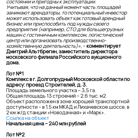
состоянии и пригодны к эксплуатации.
Учитывая, что на данный момент часть площадей
занимают арендаторы, то потенциальный инвестор
может использовать объект как готовый арендный
бизнес или приспособить под нужды своего
предприятия (например, СТО для большегрузных
машин с гостиничным комплексом, логистический
центр или организовать производственно-
хозяйственную деятельность)»,
–
комментирует
Дмитрий Альтбрегин, заместитель директора
московского филиала Российского аукционного
дома.
Лот №1
Комплекс в г. Долгопрудный Московской области по
адресу: проезд Строителей, д. 3.
Площадь земельного участка – 3,5 га.
Общая площадь 13 строений – 2,6 тыс. м2.
Объект расположен в зоне хорошей транспортной
доступности – в 1,5 км МКАД и Лихачевское шоссе, в
2 км ж/д станции «Новодачная» и «Марк».
Ссылка на объект
Начальная цена – 240 млн рублей
Лот №2