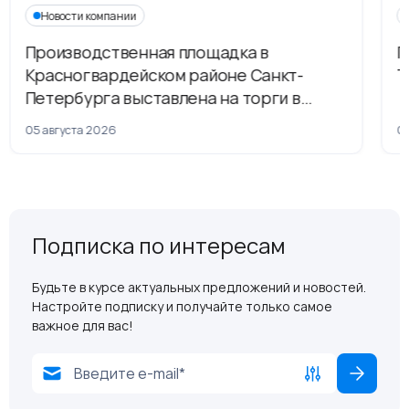
Новости компании
Производственная площадка в
Г
Красногвардейском районе Санкт-
Т
Петербурга выставлена на торги в
рамках приватизации
05 августа 2026
04
Подписка по интересам
Будьте в курсе актуальных предложений и новостей.
Настройте подписку и получайте только самое
важное для вас!