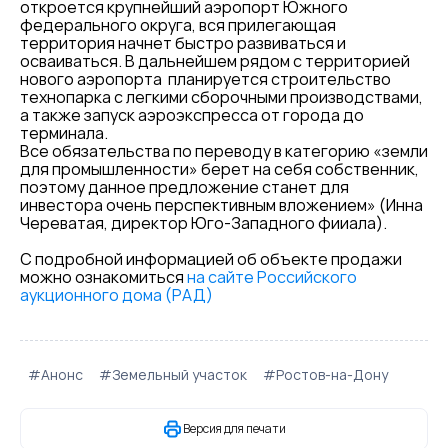
откроется крупнейший аэропорт Южного
федерального округа, вся прилегающая
территория начнет быстро развиваться и
осваиваться. В дальнейшем рядом с территорией
нового аэропорта планируется строительство
технопарка с легкими сборочными производствами,
а также запуск аэроэкспресса от города до
терминала.
Все обязательства по переводу в категорию «земли
для промышленности» берет на себя собственник,
поэтому данное предложение станет для
инвестора очень перспективным вложением» (Инна
Череватая, директор Юго-Западного фииала).
С подробной информацией об объекте продажи
можно ознакомиться
на сайте Российского
аукционного дома (РАД)
#Анонс
#Земельный участок
#Ростов-на-Дону
Версия для печати