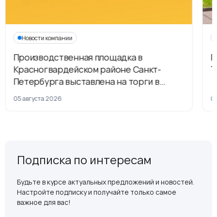
Новости компании
Производственная площадка в
Г
Красногвардейском районе Санкт-
Т
Петербурга выставлена на торги в
рамках приватизации
05 августа 2026
04
Подписка по интересам
Будьте в курсе актуальных предложений и новостей.
Настройте подписку и получайте только самое
важное для вас!