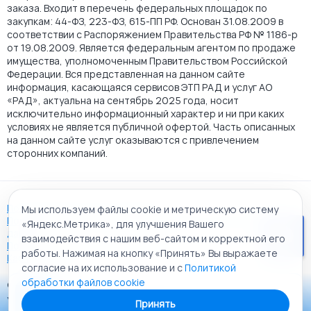
заказа. Входит в перечень федеральных площадок по
закупкам: 44-ФЗ, 223-ФЗ, 615-ПП РФ. Основан 31.08.2009 в
соответствии с Распоряжением Правительства РФ № 1186-р
от 19.08.2009. Является федеральным агентом по продаже
имущества, уполномоченным Правительством Российской
Федерации. Вся представленная на данном сайте
информация, касающаяся сервисов ЭТП РАД и услуг АО
«РАД», актуальна на сентябрь 2025 года, носит
исключительно информационный характер и ни при каких
условиях не является публичной офертой. Часть описанных
на данном сайте услуг оказываются с привлечением
сторонних компаний.
Пользовательское соглашение
Мы используем файлы cookie и метрическую систему
Политика АО "РАД" в отношении обработки персональных
«Яндекс.Метрика», для улучшения Вашего
данных
взаимодействия с нашим веб-сайтом и корректной его
Политика обработки файлов cookie
работы. Нажимая на кнопку «Принять» Вы выражаете
Карта сайта
согласие на их использование и с
Политикой
обработки файлов cookie
© 2009 - 2026 АО «Российский аукционный дом»
Приложение «РАД Каталог»
универсальная торговая площадка. Все права защищены.
Принять