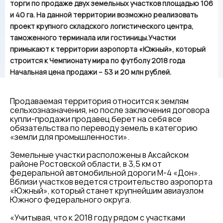
торги по продаже двух земельных участков площадью 106
и 40 га. На данной территории возможно реализовать
проект крупного складского логистического центра,
таможенного терминала или гостиницы.
Участки
примыкают к территории аэропорта «Южный», который
строится к Чемпионату мира по футболу 2018 года
Начальная цена продажи – 53 и 20 млн рублей.
Продаваемая территория относится к землям
сельхозназначения, но после заключения договора
купли-продажи продавец берет на себя все
обязательства по переводу земель в категорию
«земли для промышленности».
Земельные участки расположены в Аксайском
районе Ростовской области, в 3,5 км от
федеральной автомобильной дороги М-4 «Дон».
Вблизи участков ведется строительство аэропорта
«Южный», который станет крупнейшим авиаузлом
Южного федерального округа.
«Учитывая, что к 2018 году рядом с участками