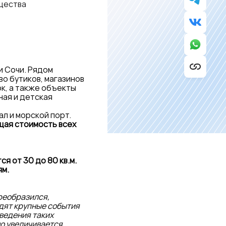
ущества
и Сочи. Рядом
о бутиков, магазинов
ок, а также объекты
ная и детская
ал и морской порт.
бщая стоимость всех
я от 30 до 80 кв.м.
ям.
преобразился,
одят крупные события
оведения таких
о увеличивается.