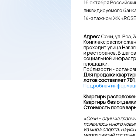
16 октября Российски
ликвидируемого банка
14-этажном ЖК «ROSE 
Адрес:
Сочи, ул. Роз, 3
Комплекс расположен 
проходит улица Наваг
и ресторанов. В шаго
социальной инфрастру
площадки.
Поблизости - остановк
Для продажи квартиры
лотов составляет 781,
Подробная информаци
Квартиры расположены 
Квартиры без отделки
Стоимость лотов варьи
«Сочи – один из главн
появилось много новых
из мира спорта, науки
мероприятий гостиниц