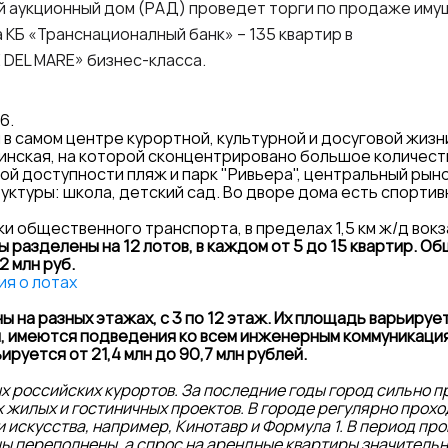
й аукционный дом (РАД) проведет торги по продаже им
 КБ «Транснационалный банк» – 135 квартир в
DEL MARE» бизнес-класса.
6.
в самом центре курортной, культурной и досуговой жизн
инская, на которой сконцентрировано большое количеств
вой доступности пляж и парк "Ривьера", центральный рын
ктуры: школа, детский сад. Во дворе дома есть спортив
и общественного транспорта, в пределах 1,5 км ж/д вокз
 разделены на 12 лотов, в каждом от 5 до 15 квартир. О
2 млн руб.
я о лотах
на разных этажах, с 3 по 12 этаж. Их площадь варьируетс
, имеются подведения ко всем инженерным коммуникаци
руется от 21,4 млн до 90,7 млн рублей.
ых российских курортов. За последние годы город сильно 
 жилых и гостиничных проектов. В городе регулярно прох
 и искусства, например, Кинотавр и Формула 1. В период пр
ы переполнены, а спрос на арендные квартиры значительн