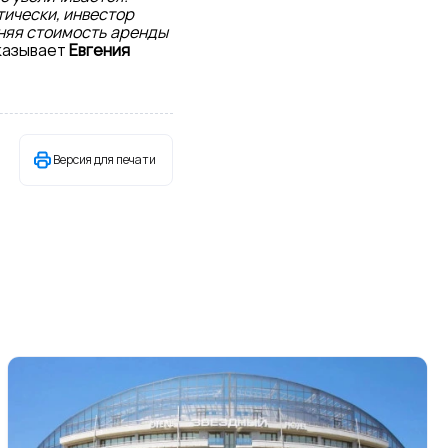
ически, инвестор
дняя стоимость аренды
казывает
Евгения
Версия для печати