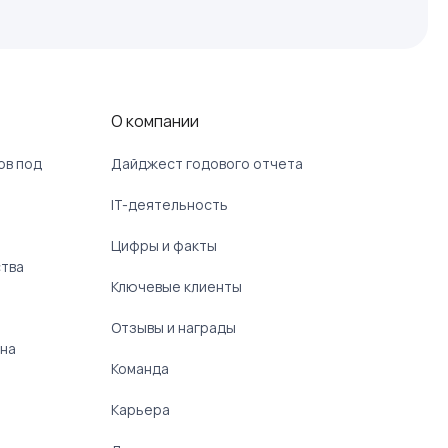
О компании
ов под
Дайджест годового отчета
IT-деятельность
Цифры и факты
ства
Ключевые клиенты
Отзывы и награды
 на
Команда
Карьера