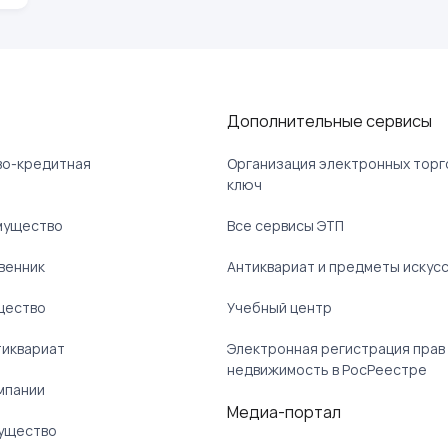
Дополнительные сервисы
ово-кредитная
Организация электронных торг
ключ
мущество
Все сервисы ЭТП
венник
Антиквариат и предметы искус
щество
Учебный центр
тиквариат
Электронная регистрация прав
недвижимость в РосРеестре
мпании
Медиа-портал
ущество