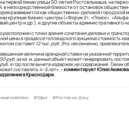
а первой линии улицы 50-летия Ростсельмаша, на перес
, в непосредственной близости от остановок обществен
рия развивается как общественно-деловой городской м
ы крупные бизнес-центры («Форум 2», «Поиск», «Альфа
вый центр и др.), и другие объекты административного н
 расположен с точки зрения сочетания деловых и транспо
ой цены в процессе голландского аукциона стоимость кв
онтом составит 12 тыс. руб. Это, несомненно, привлекате
звешенная величина арендной ставки на указанной террит
00 руб. за кв. м, данный объект может генерировать пост
 руб. в год после вычета издержек на содержание. Таким о
может составлять 4–5 лет»,
–
комментирует Юлия Акимова
зделения в Краснодаре.
ный комплекс
#Офис
#Ростов-на-Дону