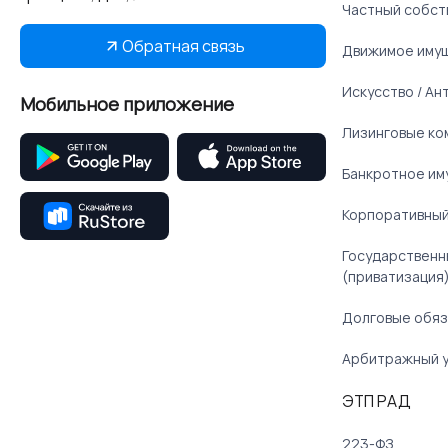
Частный собст
Обратная связь
Движимое иму
Искусство / Ан
Мобильное приложение
Лизинговые ко
Банкротное им
Корпоративный
Государственн
(приватизация
Долговые обяз
Арбитражный 
ЭТП РАД
223-ФЗ