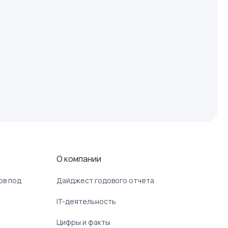
О компании
ов под
Дайджест годового отчета
IT-деятельность
Цифры и факты