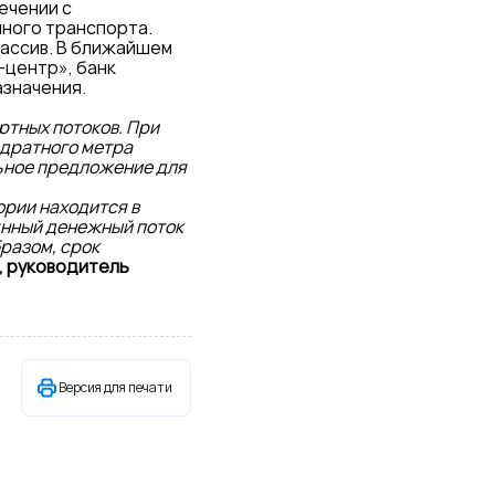
ечении с
ного транспорта.
ассив. В ближайшем
-центр», банк
азначения.
ртных потоков. При
адратного метра
льное предложение для
ории находится в
оянный денежный поток
бразом, срок
, руководитель
Версия для печати