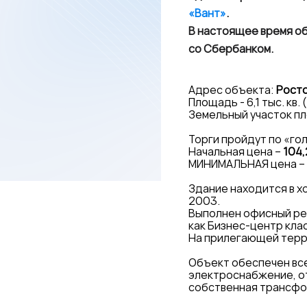
«Вант»
.
В настоящее время о
со Сбербанком.
Адрес объекта:
Росто
Площадь - 6,1 тыс. кв.
Земельный участок пло
Торги пройдут по «го
Начальная цена –
104,
МИНИМАЛЬНАЯ цена –
Здание находится в х
2003.
Выполнен офисный ре
как Бизнес-центр кла
На прилегающей терр
Объект обеспечен вс
электроснабжение, о
собственная трансфо