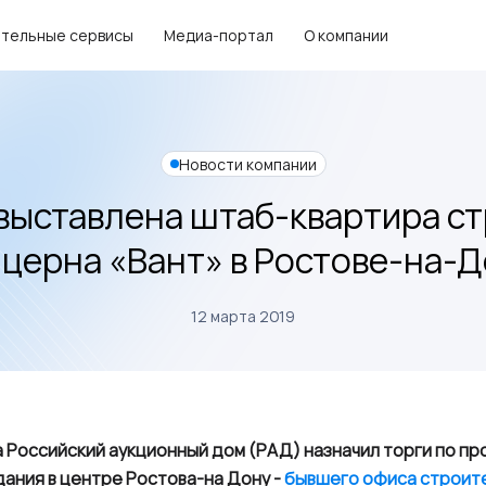
тельные сервисы
Медиа-портал
О компании
Новости компании
выставлена штаб-квартира с
церна «Вант» в Ростове-на-
12 марта 2019
да Российский аукционный дом (РАД) назначил торги по п
ания в центре Ростова-на Дону -
бывшего офиса строит