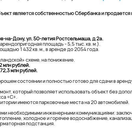
бъект является собственностью Сбербанка и продается 
в-на-Дону, ул. 50-летия Ростсельмаша, д 2а.
 (арендопригодная площадь - 5,5 тыс. кв. м.).
щадью 1 432 кв. м., в аренде до 2054 года.
лландской» схеме, на понижение.
2 млн рублей.
72,3 млн рублей.
орошем состоянии и полностью готово для сдачи в аренду
монт, который позволяет использовать объект без допо
сса «С».
итории имеются парковочные места на 20 автомобилей.
еми необходимыми инженерными коммуникациями: заключ
топление, холодное и горячее водоснабжение, канализа
рматорная подстанция.