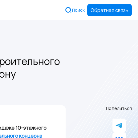
Обратная связь
Поиск
троительного
Дону
Поделиться
родаже 10-этажного
ельного концерна