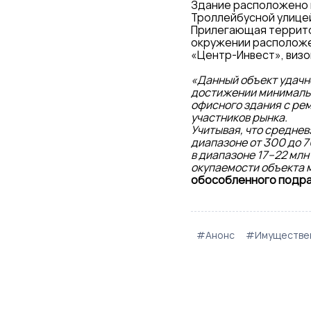
Здание расположено н
Троллейбусной улицей
Прилегающая террито
окружении расположен
«Центр-Инвест», визо
«Данный объект удачно
достижении минимальн
офисного здания с рем
участников рынка.
Учитывая, что среднев
диапазоне от 300 до 7
в диапазоне 17–22 млн
окупаемости объекта 
обособленного подра
#Анонс
#Имуществен