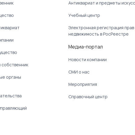
венник
Антиквариат и предметы искус
щество
Учебный центр
тиквариат
Электронная регистрация прав
недвижимость в РосРеестре
мпании
Медиа-портал
ущество
Новости компании
 собственник
СМИ о нас
ые органы
)
Мероприятия
ательства
Справочный центр
управляющий