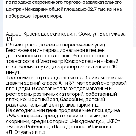
по продаже современного торгово-развлекательного
центра «Мандарин» общей площадью 32,7 тыс. кв. м на
побережье Черного моря.
Адрес: Краснодарский край, г. Сочи, ул. Бестужева
1/1.
Объект расположен на пересечении улиц
Бестужева и Интернациональной в пешей
доступности от остановок общественного
транспорта «Кинотеатр Комсомолец» и «Новый
век». Время в пути до аэропорта составляет 10
минут.
Торговый центр представляет собой комплекс из
девяти зданий класса А+ и 37-метровой смотровой
площадки. В состав молла входят магазины и
рестораны различных категорий, собственный
пляж, концертный зал, бассейны, детский
развлекательный центр, аквапарк и т.д.
На сегодняшний день продаваемые площади на
75% заполнены арендаторами, в том числе
якорными, среди которых: «Макдоналдс», «KFC»,
«Баскин Роббинс», «Папа Джонс», «Чайхона»
«Л`Этуаль» и т.д.