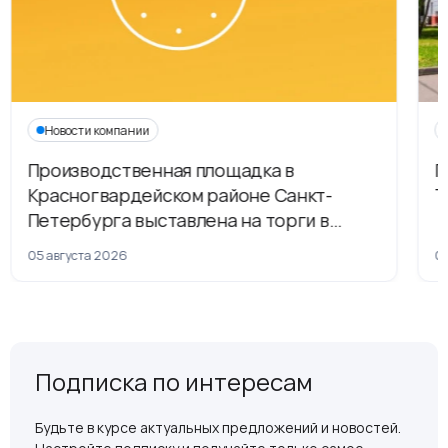
Новости компании
Производственная площадка в
Г
Красногвардейском районе Санкт-
Т
Петербурга выставлена на торги в
рамках приватизации
05 августа 2026
04
Подписка по интересам
Будьте в курсе актуальных предложений и новостей.