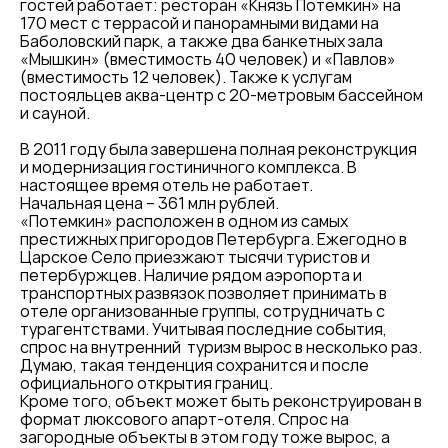
гостей работает: ресторан «Князь Потемкин» на
170 мест с террасой и панорамными видами на
Баболовский парк, а также два банкетных зала
«Мышкин» (вместимость 40 человек) и «Павлов»
(вместимость 12 человек). Также к услугам
постояльцев аква-центр с 20-метровым бассейном
и сауной.
В 2011 году была завершена полная реконструкция
и модернизация гостиничного комплекса. В
настоящее время отель не работает.
Начальная цена – 361 млн рублей.
«Потемкин» расположен в одном из самых
престижных пригородов Петербурга. Ежегодно в
Царское Село приезжают тысячи туристов и
петербуржцев. Наличие рядом аэропорта и
транспортных развязок позволяет принимать в
отеле организованные группы, сотрудничать с
турагентствами. Учитывая последние события,
спрос на внутренний туризм вырос в несколько раз.
Думаю, такая тенденция сохранится и после
официального открытия границ.
Кроме того, объект может быть реконструирован в
формат люксового апарт-отеля. Спрос на
загородные объекты в этом году тоже вырос, а