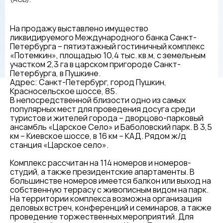
На продажу выставлено имущество
ликвидируемого Международного банка Санкт-
Петербурга – пятиэтажный гостиничный комплекс
«Потемкин», площадью 10,4 тыс. кв.м, с земельным
участком 2,3 га в царском пригороде Санкт-
Петербурга, в Пушкине.
Адрес: Санкт-Петербург, город Пушкин,
Красносельское шоссе, 85.
В непосредственной близости одно из самых
популярных мест для проведения досуга среди
туристов и жителей города – дворцово-парковый
ансамбль «Царское Село» и Баболовский парк. В 3,5
км – Киевское шоссе, в 16 км – КАД. Рядом ж/д
станция «Царское село».
Комплекс рассчитан на 114 номеров и номеров-
студий, а также президентские апартаменты. В
большинстве номеров имеется балкон или выход на
собственную террасу с живописным видом на парк.
На территории комплекса возможна организация
деловых встреч, конференций и семинаров, а также
проведение торжественных мероприятий. Для