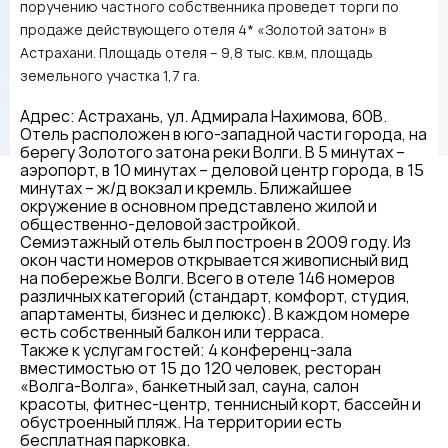
поручению частного собственника проведет торги по
продаже действующего отеля 4* «Золотой затон» в
Астрахани. Площадь отеля – 9,8 тыс. кв.м, площадь
земельного участка 1,7 га.
Адрес: Астрахань, ул. Адмирала Нахимова, 60В.
Отель расположен в юго-западной части города, на
берегу Золотого затона реки Волги. В 5 минутах –
аэропорт, в 10 минутах – деловой центр города, в 15
минутах – ж/д вокзал и кремль. Ближайшее
окружение в основном представлено жилой и
общественно-деловой застройкой.
Семиэтажный отель был построен в 2009 году. Из
окон части номеров открывается живописный вид
на побережье Волги. Всего в отеле 146 номеров
различных категорий (стандарт, комфорт, студия,
апартаменты, бизнес и делюкс). В каждом номере
есть собственный балкон или терраса.
Также к услугам гостей: 4 конференц-зала
вместимостью от 15 до 120 человек, ресторан
«Волга-Волга», банкетный зал, сауна, салон
красоты, фитнес-центр, теннисный корт, бассейн и
обустроенный пляж. На территории есть
бесплатная парковка.