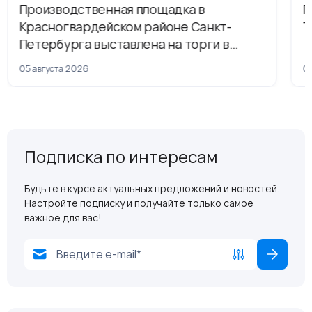
Производственная площадка в
Г
Красногвардейском районе Санкт-
Т
Петербурга выставлена на торги в
рамках приватизации
05 августа 2026
04
Подписка по интересам
Будьте в курсе актуальных предложений и новостей.
Настройте подписку и получайте только самое
важное для вас!