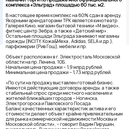
комплекса «Эльград» площадью 60 тыс. м2.
В настоящее время комплекс на 60% сдан в аренду.
Якорными арендаторами ТРК является кинотеатр
Галерея Кино, магазин бытовой техники «M.видео»,
фитнес центр Зебра, а также «Детский мир».
Остальные площади Эльграда занимают магазины
одежды (INCITY, Кожа&Меха , Adidas, SELA и др.),
парфюмерии (Рив Гош), мебели и пр.
Объект расположен в г. Электросталь Московской
области на пр. Ленина, 10Б.
Начальная цена продажи – 1,9 млрд рублей.
Минимальная цена продажи – 1,73 млрд рублей.
«По сути на продажу выставлен готовый бизнес.
Имеются действующие договоры аренды, а также
стабильный спрос среди местного населения и
жителей ближайших городов – Ногинска,
Электрогорска и Павловского Посада.
Баланс качественных характеристик актива и его
стоимости делает объект крайне привлекательным
для рынка коммерческой недвижимости Москвы и
Московской области», – говорит Вадим Пирушин,