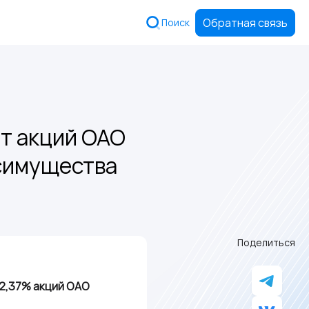
Обратная связь
Поиск
т акций ОАО
симущества
Поделиться
52,37% акций ОАО