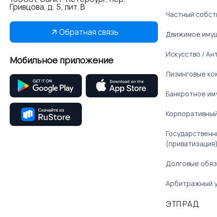
Гривцова, д. 5, лит. В
Частный собст
Обратная связь
Движимое иму
Искусство / Ан
Мобильное приложение
Лизинговые ко
Банкротное им
Корпоративный
Государственн
(приватизация
Долговые обяз
Арбитражный 
ЭТП РАД