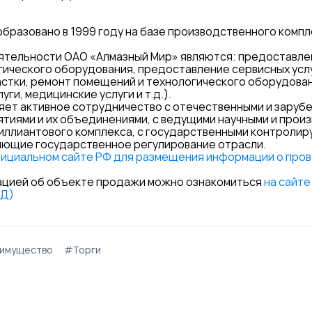
бразовано в 1999 году на базе производственного компл
ятельности ОАО «Алмазный Мир» являются: предоставле
гического оборудования, предоставление сервисных усл
стки, ремонт помещений и технологического оборудован
ги, медицинские услуги и т.д.).
ет активное сотрудничество с отечественными и заруб
тиями и их объединениями, с ведущими научными и прои
иллиантового комплекса, с государственными контролир
яющие государственное регулирование отрасли.
фициальном сайте РФ для размещения информации о про
цией об объекте продажи можно ознакомиться
на сайте
АД)
имущество
#Торги