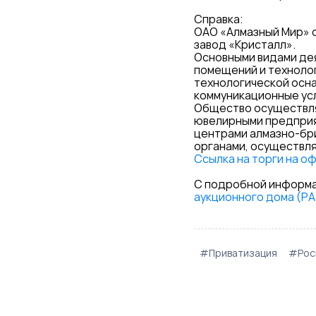
Справка:
ОАО «Алмазный Мир» о
завод «Кристалл».
Основными видами де
помещений и техноло
технологической осна
коммуникационные услу
Общество осуществля
ювелирными предприя
центрами алмазно-бр
органами, осуществл
Ссылка на торги на о
С подробной информа
аукционного дома (Р
#Приватизация
#Рос