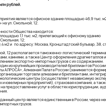
млн рублей.
приятия является офисное здание площадью 46,9 тыс. м
 на ул. Смольной, 12.
енности Общества находится:
площадью 1,1 тыс. м2, прилегающий к офисному зданию
 Смольная, 12;
4 м2 и по адресу: Москва, Кронштадтский бульвар, 38, ст
ьной, 12 располагается таможенно-логистический термина
ми, камнями, а также Центр оформления драгметаллов и
ением экспортно-импортных грузов с их содержанием.
дин из крупнейших производителей бриллиантов России 
ы АЛРОСА», Алмазная Палата России (занимается форми
организации торговли алмазами и бриллиантами, интегри
еммологические центры (осуществляет независимую эксп
х и ювелирных предприятий), страховая компания, а такж
а предоставлении услуг в областях юриспруденции, ауд
ния.
данный центр является единственным в России, через не
мпортных грузов.