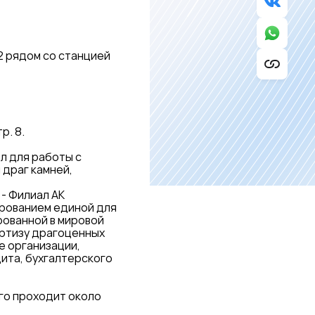
2 рядом со станцией
р. 8.
л для работы с
 драг камней,
- Филиал АК
рованием единой для
рованной в мировой
ертизу драгоценных
е организации,
ита, бухгалтерского
го проходит около