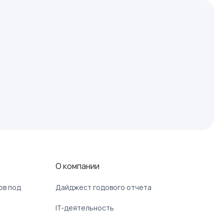
О компании
ов под
Дайджест годового отчета
IT-деятельность