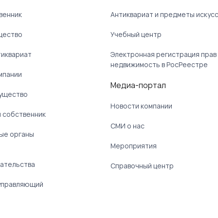
венник
Антиквариат и предметы искус
щество
Учебный центр
тиквариат
Электронная регистрация прав
недвижимость в РосРеестре
мпании
Медиа-портал
ущество
Новости компании
 собственник
СМИ о нас
ые органы
)
Мероприятия
ательства
Справочный центр
управляющий