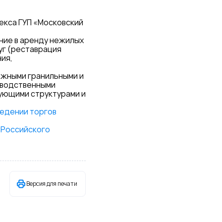
екса ГУП «Московский
ние в аренду нежилых
уг (реставрация
ия,
ежными гранильными и
зводственными
ующими структурами и
ведении торгов
 Российского
Версия для печати