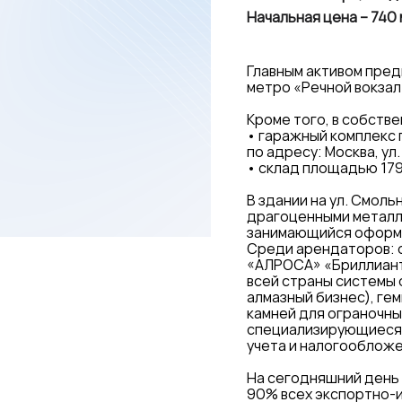
Начальная цена – 740 
Главным активом пред
метро «Речной вокзал»
Кроме того, в собств
• гаражный комплекс 
по адресу: Москва, ул.
• склад площадью 179,
В здании на ул. Смол
драгоценными металла
занимающийся оформл
Среди арендаторов: о
«АЛРОСА» «Бриллиант
всей страны системы 
алмазный бизнес), г
камней для ограночны
специализирующиеся н
учета и налогообложе
На сегодняшний день 
90% всех экспортно-и