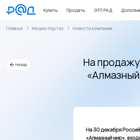
Купить
Продать
ЭТП РАД
Дополни
Главная
Медиа-портал
Новости компании
На продажу
Назад
«Алмазный
На 30 декабря Россий
«Алмазный мир», входя