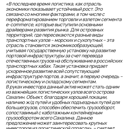
«В последнее время логистика, как отрасль
экономики показывает устойчивый рост. Это
связано со многими факторами, в том числе с
переформатированием торговли и взлетом сегмента
e-commerce, которые выступили основными
драйверами развития рынка. Для островных
территорий, где пересекаются разные виды
транспортных узлов – морских и сухопутных – эта
отрасль становится экономикообразующей,
учитывая государственную установку на развитие
портовой инфраструктуры за счет перевода
отечественных грузов на обслуживание в российских
транспортных хабах. Такая установка придает
ускоренное развитие всей сопутствующей
инфраструктуре портов, а значит, в первую очередь –
логистическому и складскому сегментам.
В руках инвестора данный актив может стать одним
из важнейших логистических узлов всего острова
Сахалин. Объект, благодаря хорошей локации,
наличию ж/д путей и удобных подъездных путей для
большегрузов, способен обеспечить грузооборот,
сопоставимый с каботажным контейнерным
грузооборотом всего Сахалина. Данное
предложение может заинтересовать крупных
инвесторов из логистической отрасли»
, – считает