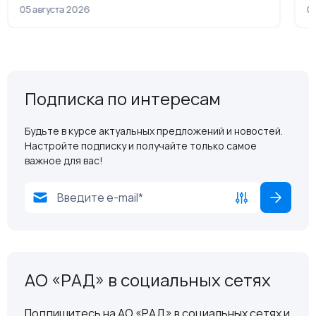
рамках приватизации
05 августа 2026
04
Подписка по интересам
Будьте в курсе актуальных предложений и новостей.
Настройте подписку и получайте только самое
важное для вас!
АО «РАД» в социальных сетях
Подпишитесь на АО «РАД» в социальных сетях и