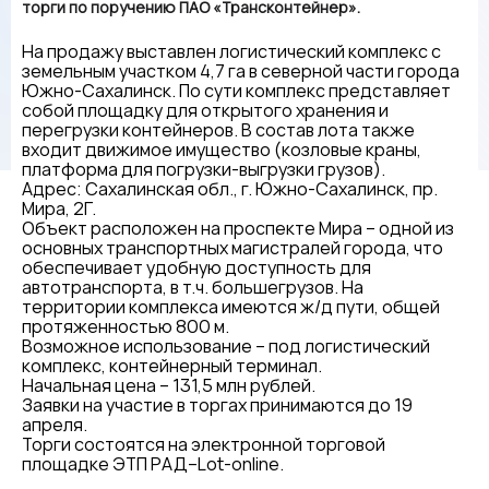
торги по поручению ПАО «Трансконтейнер».
На продажу выставлен логистический комплекс с
земельным участком 4,7 га в северной части города
Южно-Сахалинск. По сути комплекс представляет
собой площадку для открытого хранения и
перегрузки контейнеров. В состав лота также
входит движимое имущество (козловые краны,
платформа для погрузки-выгрузки грузов).
Адрес: Сахалинская обл., г. Южно-Сахалинск, пр.
Мира, 2Г.
Объект расположен на проспекте Мира – одной из
основных транспортных магистралей города, что
обеспечивает удобную доступность для
автотранспорта, в т.ч. большегрузов. На
территории комплекса имеются ж/д пути, общей
протяженностью 800 м.
Возможное использование – под логистический
комплекс, контейнерный терминал.
Начальная цена – 131,5 млн рублей.
Заявки на участие в торгах принимаются до 19
апреля.
Торги состоятся на электронной торговой
площадке ЭТП РАД–Lot-online.