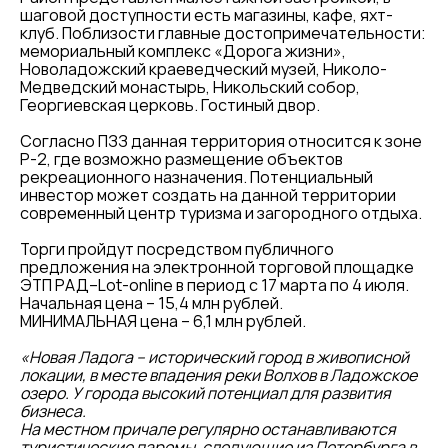
шаговой доступности есть магазины, кафе, яхт-
клуб. Поблизости главные достопримечательности:
мемориальный комплекс «Дорога жизни»,
Новоладожский краеведческий музей, Николо-
Медведский монастырь, Никольский собор,
Георгиевская церковь. Гостиный двор.
Согласно ПЗЗ данная территория относится к зоне
Р-2, где возможно размещение объектов
рекреационного назначения. Потенциальный
инвестор может создать на данной территории
современный центр туризма и загородного отдыха.
Торги пройдут посредством публичного
предложения на электронной торговой площадке
ЭТП РАД–Lot-online в период с 17 марта по 4 июля.
Начальная цена – 15,4 млн рублей.
МИНИМАЛЬНАЯ цена – 6,1 млн рублей.
«Новая Ладога – исторический город в живописной
локации, в месте впадения реки Волхов в Ладожское
озеро. У города высокий потенциал для развития
бизнеса.
На местном причале регулярно останавливаются
туристические паромы, следующие из Петербурга в