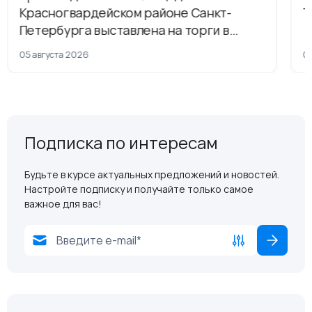
Красногвардейском районе Санкт-
Т
Петербурга выставлена на торги в
рамках приватизации
05 августа 2026
04
Подписка по интересам
Будьте в курсе актуальных предложений и новостей.
Настройте подписку и получайте только самое
важное для вас!