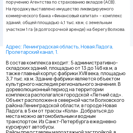
поручению Агентства по страхованию вкладов (АСВ).
На продажу выставлено имущество ликвидируемого
коммерческого банка «Финансовый капитал» – комплекс
зданий, общей площадью 4,1 тыс. кв.м, с земельным
участком 1 га (в долгосрочной аренде) на берегу Волхова.
Адрес: Ленинградская область, Новая Ладога,
Пролетарский канал, 1.
В состав комплекса входит: 5 административно-
складских зданий, площадью от 13 до 146 кв.м, а
также главный корпус фабрики XVIII века, площадью
3,7 тыс. кв.м. Здание фабрики является объектом
культурного наследия регионального значения. В
дореволюционный период на территории
комплекса располагался городской «Летний сад».
Объект расположен в северной части Волховского
района Ленинградской области, в городе Новая
Ладога, в 5 км от трассы «Кола». Добраться до
места можно автомобильным и водным
транспортом. Из Санкт-Петербурга ежедневно
курсируют автобусы.
Район представлен малоэтажной застройкой, в