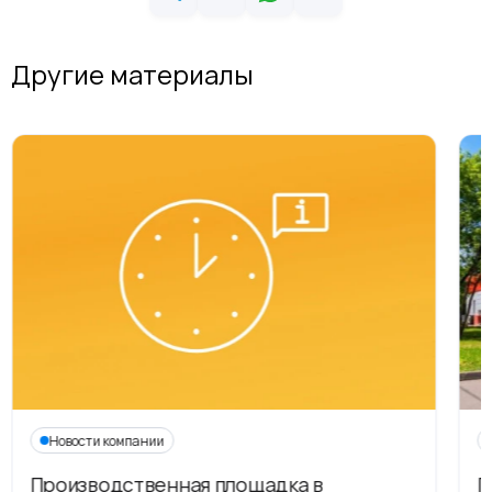
Другие материалы
Новости компании
Производственная площадка в
Г