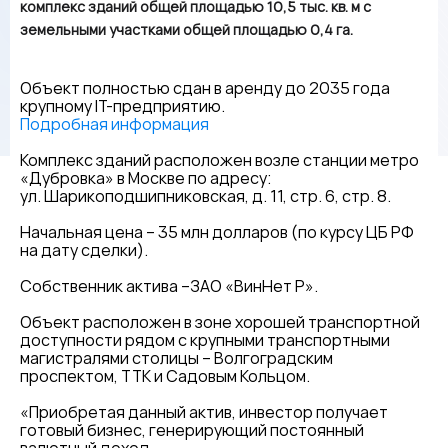
комплекс зданий общей площадью 10,5 тыс. кв. м с
земельными участками общей площадью 0,4 га.
Объект полностью сдан в аренду до 2035 года
крупному IT-предприятию.
Подробная информация
Комплекс зданий расположен возле станции метро
«Дубровка» в Москве по адресу:
ул. Шарикоподшипниковская, д. 11, стр. 6, стр. 8.
Начальная цена – 35 млн долларов (по курсу ЦБ РФ
на дату сделки).
Собственник актива –ЗАО «ВинНет Р».
Объект расположен в зоне хорошей транспортной
доступности рядом с крупными транспортными
магистралями столицы – Волгоградским
проспектом, ТТК и Садовым Кольцом.
«Приобретая данный актив, инвестор получает
готовый бизнес, генерирующий постоянный