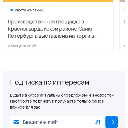
Новости компании
Производственная площадка в
Г
Красногвардейском районе Санкт-
Т
Петербурга выставлена на торги в
рамках приватизации
05 августа 2026
04
Подписка по интересам
Будьте в курсе актуальных предложений и новостей.
Настройте подписку и получайте только самое
важное для вас!