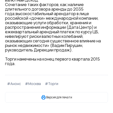
валютный доход.
Сочетание таких факторов, как:наличие
длительного договора аренды до 2035
года;высокостабильный арендатор в лице
российской «дочки» международной компании,
оказывающие услуги обработки, хранения и
распространения информации (Дата Центр) и
ежеквартальный арендный платеж по курсу ЦБ,
нивелируют риски валютных колебаний,
оказывающих сегодня существенное влияние на
рынок недвижимости» (Вадим Пирушин,
руководитель Дирекции продаж).
Торги намечены на конец первого квартала 2015
года.
#Анонс
#Москва
#Торги
Версия для печати