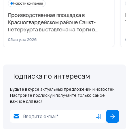
Новости компании
Производственная площадка в
Г
Красногвардейском районе Санкт-
Т
Петербурга выставлена на торги в
рамках приватизации
05 августа 2026
04
Подписка по интересам
Будьте в курсе актуальных предложений и новостей.
Настройте подписку и получайте только самое
важное для вас!