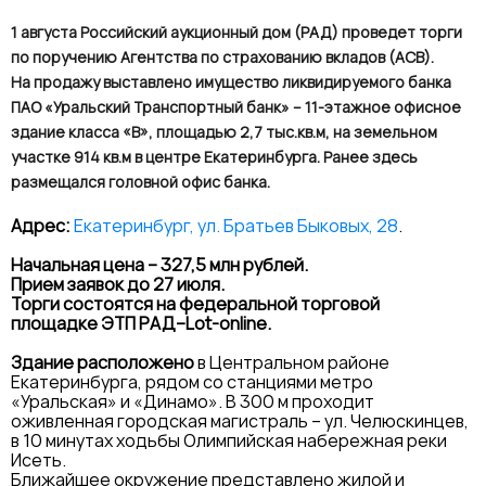
1 августа Российский аукционный дом (РАД) проведет торги
по поручению Агентства по страхованию вкладов (АСВ).
На продажу выставлено имущество ликвидируемого банка
ПАО «Уральский Транспортный банк» – 11-этажное офисное
здание класса «В», площадью 2,7 тыс.кв.м, на земельном
участке 914 кв.м в центре Екатеринбурга. Ранее здесь
размещался головной офис банка.
Адрес:
Екатеринбург, ул. Братьев Быковых, 28
.
Начальная цена – 327,5 млн рублей.
Прием заявок до 27 июля.
Торги состоятся на федеральной торговой
площадке ЭТП РАД–Lot-online.
Здание расположено
в Центральном районе
Екатеринбурга, рядом со станциями метро
«Уральская» и «Динамо». В 300 м проходит
оживленная городская магистраль – ул. Челюскинцев,
в 10 минутах ходьбы Олимпийская набережная реки
Исеть.
Ближайшее окружение представлено жилой и