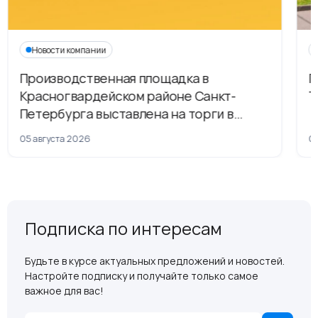
Новости компании
Производственная площадка в
Г
Красногвардейском районе Санкт-
Т
Петербурга выставлена на торги в
рамках приватизации
05 августа 2026
04
Подписка по интересам
Будьте в курсе актуальных предложений и новостей.
Настройте подписку и получайте только самое
важное для вас!