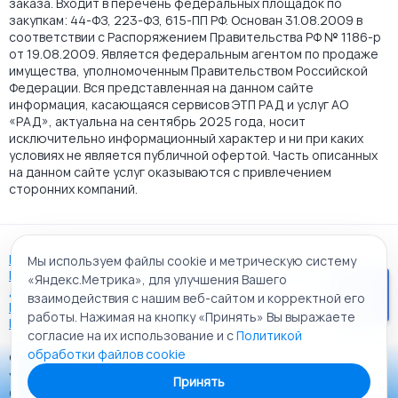
заказа. Входит в перечень федеральных площадок по
закупкам: 44-ФЗ, 223-ФЗ, 615-ПП РФ. Основан 31.08.2009 в
соответствии с Распоряжением Правительства РФ № 1186-р
от 19.08.2009. Является федеральным агентом по продаже
имущества, уполномоченным Правительством Российской
Федерации. Вся представленная на данном сайте
информация, касающаяся сервисов ЭТП РАД и услуг АО
«РАД», актуальна на сентябрь 2025 года, носит
исключительно информационный характер и ни при каких
условиях не является публичной офертой. Часть описанных
на данном сайте услуг оказываются с привлечением
сторонних компаний.
Пользовательское соглашение
Мы используем файлы cookie и метрическую систему
Политика АО "РАД" в отношении обработки персональных
«Яндекс.Метрика», для улучшения Вашего
данных
взаимодействия с нашим веб-сайтом и корректной его
Политика обработки файлов cookie
работы. Нажимая на кнопку «Принять» Вы выражаете
Карта сайта
согласие на их использование и с
Политикой
обработки файлов cookie
© 2009 - 2026 АО «Российский аукционный дом»
Приложение «РАД Каталог»
универсальная торговая площадка. Все права защищены.
Принять
Теперь у вас в кармане все торги ЭТП РАД Lot-online
Создание сайта:
Alt It Solutions