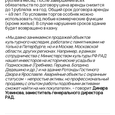
рублей в месяц. После завершения всех
обязательств по договору цена аренды снизится
до 1 рубля/кв. м в год. Общий срок договора аренды
– 49 лет. По условиям торгов особняк можно
использовать под любые коммерческие функции
(кроме жилья). В случае нарушения сроков здание
будет возвращено в казну.
«Мы давно занимаемся продажей объектов
культурного наследия, работали с памятниками не
только в Петербурге, но и в Москве, Московской
области, других регионах. Например, в рамках
сотрудничества с Министерством культуры РФ РАД
нашел инвесторов на исторические усадьбы в
Подмосковье (Гребнево, Герцена, Болдино,
Дедешино и др.) и на здание Ротонды Гостиного
Двора в Ярославле. Аварийные объекты с охранным
статусом – непростые активы, но профессиональный
продавец с опытом работы подобными активами
сможет найти на них покупателя»
, – говорит
Динара
Усеинова, заместитель генерального директора
РАД.