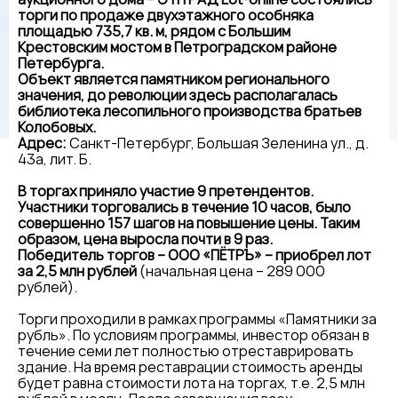
торги по продаже двухэтажного особняка
площадью 735,7 кв. м, рядом с Большим
Крестовским мостом в Петроградском районе
Петербурга.
Объект является памятником регионального
значения, до революции здесь располагалась
библиотека лесопильного производства братьев
Колобовых.
Адрес:
Санкт-Петербург, Большая Зеленина ул., д.
43а, лит. Б.
В торгах приняло участие 9 претендентов.
Участники торговались в течение 10 часов, было
совершенно 157 шагов на повышение цены. Таким
образом, цена выросла почти в 9 раз.
Победитель торгов – ООО «ПЁТРЪ» – приобрел лот
за 2,5 млн рублей
(начальная цена – 289 000
рублей).
Торги проходили в рамках программы «Памятники за
рубль». По условиям программы, инвестор обязан в
течение семи лет полностью отреставрировать
здание. На время реставрации стоимость аренды
будет равна стоимости лота на торгах, т.е. 2,5 млн