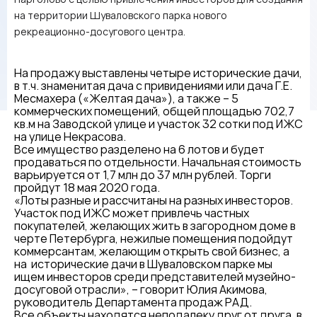
на территории Шуваловского парка нового
рекреационно-досугового центра.
На продажу выставлены четыре исторические дачи,
в т.ч. знаменитая дача с привидениями или дача Г.Е.
Месмахера («Желтая дача»), а также – 5
коммерческих помещений, общей площадью 702,7
кв.м на Заводской улице и участок 32 сотки под ИЖС
на улице Некрасова.
Все имущество разделено на 6 лотов и будет
продаваться по отдельности. Начальная стоимость
варьируется от 1,7 млн до 37 млн рублей. Торги
пройдут 18 мая 2020 года.
«Лоты разные и рассчитаны на разных инвесторов.
Участок под ИЖС может привлечь частных
покупателей, желающих жить в загородном доме в
черте Петербурга, нежилые помещения подойдут
коммерсантам, желающим открыть свой бизнес, а
на исторические дачи в Шуваловском парке мы
ищем инвесторов среди представителей музейно-
досуговой отрасли», – говорит Юлия Акимова,
руководитель Департамента продаж РАД.
Все объекты находятся неподалеку друг от друга, в