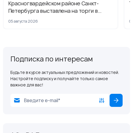
Красногвардейском районе Санкт-
Т
Петербурга выставлена на торги в
рамках приватизации
05 августа 2026
04
Подписка по интересам
Будьте в курсе актуальных предложений и новостей.
Настройте подписку и получайте только самое
важное для вас!