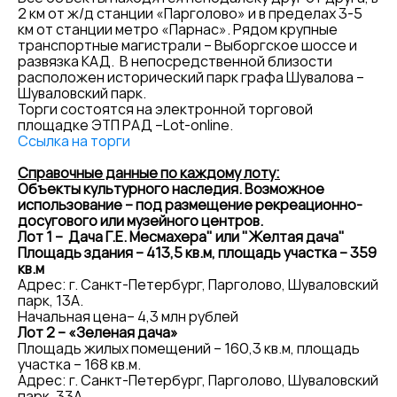
2 км от ж/д станции «Парголово» и в пределах 3-5
км от станции метро «Парнас». Рядом крупные
транспортные магистрали – Выборгское шоссе и
развязка КАД. В непосредственной близости
расположен исторический парк графа Шувалова –
Шуваловский парк.
Торги состоятся на электронной торговой
площадке ЭТП РАД –Lot-online.
Ссылка на торги
Справочные данные по каждому лоту:
Объекты культурного наследия. Возможное
использование – под размещение рекреационно-
досугового или музейного центров.
Лот 1 – Дача Г.Е. Месмахера" или "Желтая дача"
Площадь здания – 413,5 кв.м, площадь участка – 359
кв.м
Адрес: г. Санкт-Петербург, Парголово, Шуваловский
парк, 13А.
Начальная цена– 4,3 млн рублей
Лот 2 – «Зеленая дача»
Площадь жилых помещений – 160,3 кв.м, площадь
участка – 168 кв.м.
Адрес: г. Санкт-Петербург, Парголово, Шуваловский
парк, 33А.