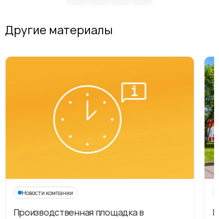
Другие материалы
Новости компании
Производственная площадка в
Г