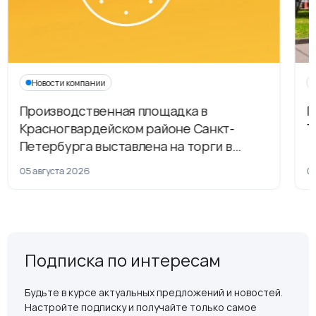
Новости компании
Производственная площадка в
Г
Красногвардейском районе Санкт-
Т
Петербурга выставлена на торги в
рамках приватизации
05 августа 2026
04
Подписка по интересам
Будьте в курсе актуальных предложений и новостей.
Настройте подписку и получайте только самое