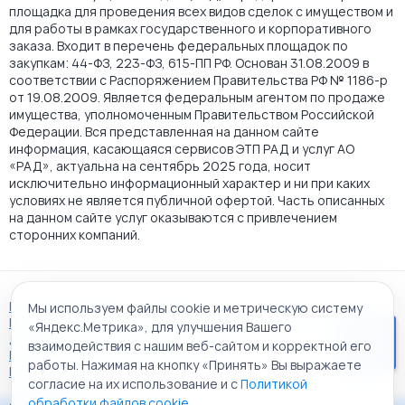
площадка для проведения всех видов сделок с имуществом и
для работы в рамках государственного и корпоративного
заказа. Входит в перечень федеральных площадок по
закупкам: 44-ФЗ, 223-ФЗ, 615-ПП РФ. Основан 31.08.2009 в
соответствии с Распоряжением Правительства РФ № 1186-р
от 19.08.2009. Является федеральным агентом по продаже
имущества, уполномоченным Правительством Российской
Федерации. Вся представленная на данном сайте
информация, касающаяся сервисов ЭТП РАД и услуг АО
«РАД», актуальна на сентябрь 2025 года, носит
исключительно информационный характер и ни при каких
условиях не является публичной офертой. Часть описанных
на данном сайте услуг оказываются с привлечением
сторонних компаний.
Пользовательское соглашение
Мы используем файлы cookie и метрическую систему
Политика АО "РАД" в отношении обработки персональных
«Яндекс.Метрика», для улучшения Вашего
данных
взаимодействия с нашим веб-сайтом и корректной его
Политика обработки файлов cookie
работы. Нажимая на кнопку «Принять» Вы выражаете
Карта сайта
согласие на их использование и с
Политикой
обработки файлов cookie