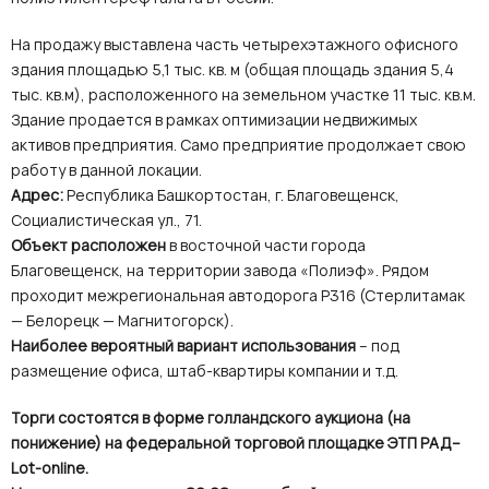
На продажу выставлена часть четырехэтажного офисного
здания площадью 5,1 тыс. кв. м (общая площадь здания 5,4
тыс. кв.м), расположенного на земельном участке 11 тыс. кв.м.
Здание продается в рамках оптимизации недвижимых
активов предприятия. Само предприятие продолжает свою
работу в данной локации.
Адрес:
Республика Башкортостан, г. Благовещенск,
Социалистическая ул., 71.
Объект расположен
в восточной части города
Благовещенск, на территории завода «Полиэф». Рядом
проходит межрегиональная автодорога Р316 (Стерлитамак
— Белорецк — Магнитогорск).
Наиболее вероятный вариант использования
– под
размещение офиса, штаб-квартиры компании и т.д.
Торги состоятся в форме голландского аукциона (на
понижение) на федеральной торговой площадке ЭТП РАД–
Lot-online.