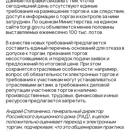
Данные поправки связаны с тем, что на
сегодняшний день отсутствуют единые
требования на размещение торгов и, как следствие,
доступ к информации о торгах и контроле за ними
затруднен. По оценкам Министерства, на едином
сайте torgi.gov.ru объявляется менее половины
выставляемых ежемесячно 100 тыс. лотов.
В качестве новых требований предлагается
составить единый перечень оснований для отказа в
допуске к торгам, признания торгов
несостоявшимися, и порядок подачи заявок и
предложений по итоговой цене. При этом
сохранятся отраслевые особенности: например,
вопрос об обязательности электронных торгов и
требования к участникам могут устанавливаться
отраслевыми актами, а требования к деловой
репутации участников торгов и наличию
производственных, трудовых, финансовых и иных
ресурсов предлагается запретить.
Андрей Степаненко, генеральный директор
Российского аукционного дома (РАД), в целом
положительно оценивает переход к электронным
торгам, подчеркивая, что это общемировая практика.