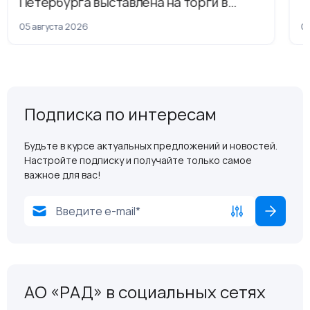
Петербурга выставлена на торги в
рамках приватизации
05 августа 2026
04
Подписка по интересам
Будьте в курсе актуальных предложений и новостей.
Настройте подписку и получайте только самое
важное для вас!
АО «РАД» в социальных сетях