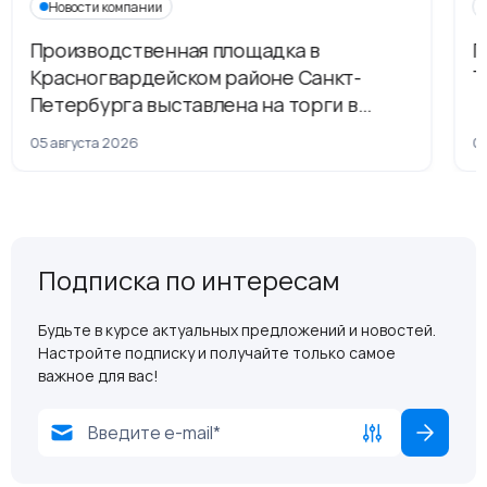
Новости компании
Производственная площадка в
Г
Красногвардейском районе Санкт-
Т
Петербурга выставлена на торги в
рамках приватизации
05 августа 2026
04
Подписка по интересам
Будьте в курсе актуальных предложений и новостей.
Настройте подписку и получайте только самое
важное для вас!