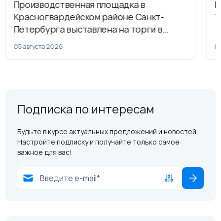
Производственная площадка в
Г
Красногвардейском районе Санкт-
Т
Петербурга выставлена на торги в
рамках приватизации
05 августа 2026
04
Подписка по интересам
Будьте в курсе актуальных предложений и новостей.
Настройте подписку и получайте только самое
важное для вас!