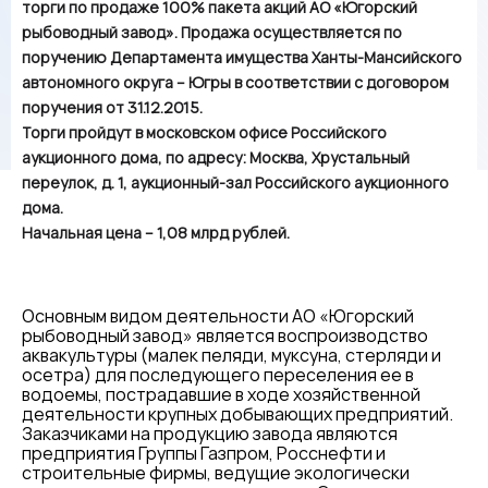
торги по продаже 100% пакета акций АО «Югорский
рыбоводный завод». Продажа осуществляется по
поручению Департамента имущества Ханты-Мансийского
автономного округа – Югры в соответствии с договором
поручения от 31.12.2015.
Торги пройдут в московском офисе Российского
аукционного дома, по адресу: Москва, Хрустальный
переулок, д. 1, аукционный-зал Российского аукционного
дома.
Начальная цена – 1,08 млрд рублей.
Основным видом деятельности АО «Югорский
рыбоводный завод» является воспроизводство
аквакультуры (малек пеляди, муксуна, стерляди и
осетра) для последующего переселения ее в
водоемы, пострадавшие в ходе хозяйственной
деятельности крупных добывающих предприятий.
Заказчиками на продукцию завода являются
предприятия Группы Газпром, Росснефти и
строительные фирмы, ведущие экологически