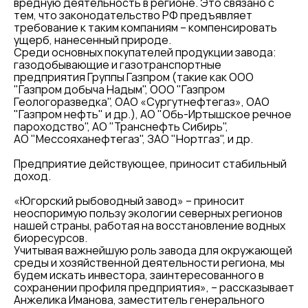
вредную деятельность в регионе. Это связано с
тем, что законодательство РФ предъявляет
требование к таким компаниям – компенсировать
ущерб, нанесенный природе.
Среди основных покупателей продукции завода:
газодобывающие и газотранспортные
предприятия Группы Газпром (такие как ООО
"Газпром добыча Надым", ООО "Газпром
Геологоразведка", ОАО «Сургутнефтегаз», ОАО
"Газпром нефть" и др.), АО "Обь-Иртышское речное
пароходство", АО "Транснефть Сибирь",
АО "Мессояханефтегаз", ЗАО "Нортгаз", и др.
Предприятие действующее, приносит стабильный
доход.
«Югорский рыбоводный завод» – приносит
неоспоримую пользу экологии северных регионов
нашей страны, работая на восстановление водных
биоресурсов.
Учитывая важнейшую роль завода для окружающей
среды и хозяйственной деятельности региона, мы
будем искать инвестора, заинтересованного в
сохранении профиля предприятия», – рассказывает
Анжелика Иманова, заместитель генерального