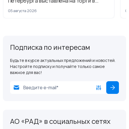
Петербурга выставлена на торги в
рамках приватизации
05 августа 2026
04
Подписка по интересам
Будьте в курсе актуальных предложений и новостей.
Настройте подписку и получайте только самое
важное для вас!
АО «РАД» в социальных сетях