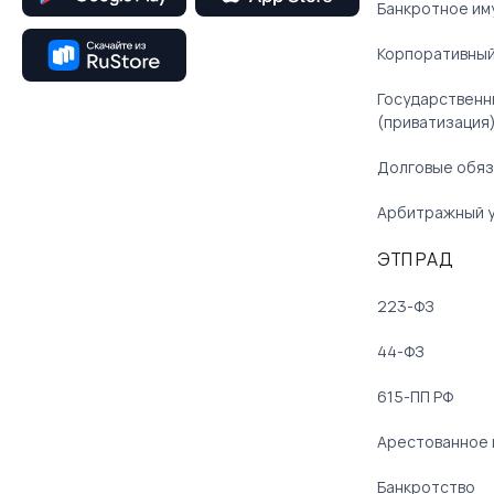
Банкротное им
Корпоративный
Государственн
(приватизация
Долговые обяз
Арбитражный 
ЭТП РАД
223-ФЗ
44-ФЗ
615-ПП РФ
Арестованное
Банкротство