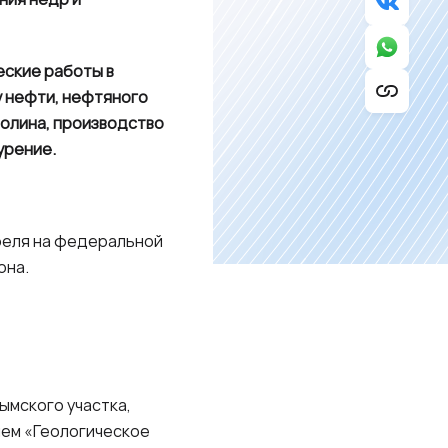
еские работы в
 нефти, нефтяного
каолина, производство
урение.
преля на федеральной
она.
ымского участка,
ием «Геологическое