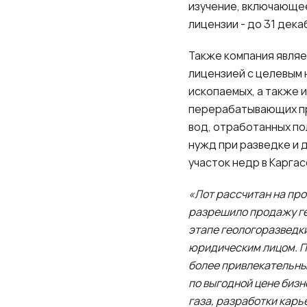
изучение, включающе
лицензии - до 31 дека
Также компания явля
лицензией с целевым 
ископаемых, а также 
перерабатывающих про
вод, отработанных по
нужд при разведке и
участок недр в Карга
«Лот рассчитан на про
разрешило продажу ге
этапе геологоразведк
юридическим лицом. П
более привлекательны
по выгодной цене бизн
газа, разработки карь