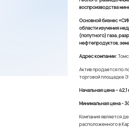
воспроизводства мин
Основной бизнес «СИН
области изучения не
(попутного) газа, раз
нефтепродуктов, зем
Адрес компании:
Томск
Актив продается по п
торговой площадке ЭТ
Начальная цена – 42,1
Минимальная цена - 3
Компания является де
расположенного в Кар