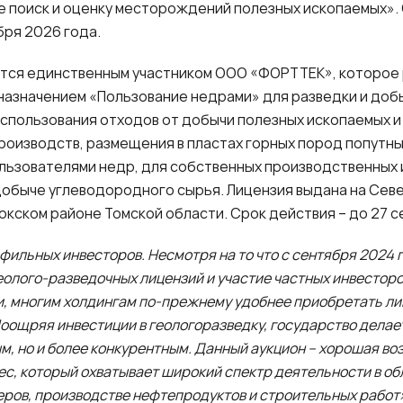
е поиск и оценку месторождений полезных ископаемых».
бря 2026 года.
ется единственным участником ООО «ФОРТТЕК», которое
назначением «Пользование недрами» для разведки и доб
использования отходов от добычи полезных ископаемых и 
изводств, размещения в пластах горных пород попутны
льзователями недр, для собственных производственных 
 добыче углеводородного сырья. Лицензия выдана на Се
сокском районе Томской области. Срок действия – до 27 с
фильных инвесторов. Несмотря на то что с сентября 2024 
олого-разведочных лицензий и участие частных инвесторо
и, многим холдингам по-прежнему удобнее приобретать ли
оощряя инвестиции в геологоразведку, государство делает
м, но и более конкурентным. Данный аукцион – хорошая в
ес, который охватывает широкий спектр деятельности в об
еров, производстве нефтепродуктов и строительных работ