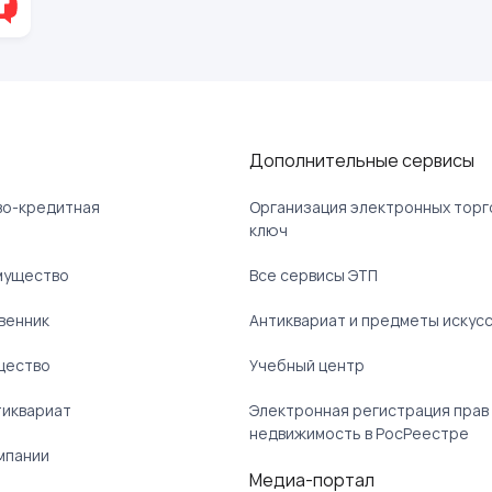
Дополнительные сервисы
ово-кредитная
Организация электронных торг
ключ
мущество
Все сервисы ЭТП
венник
Антиквариат и предметы искус
щество
Учебный центр
тиквариат
Электронная регистрация прав
недвижимость в РосРеестре
мпании
Медиа-портал