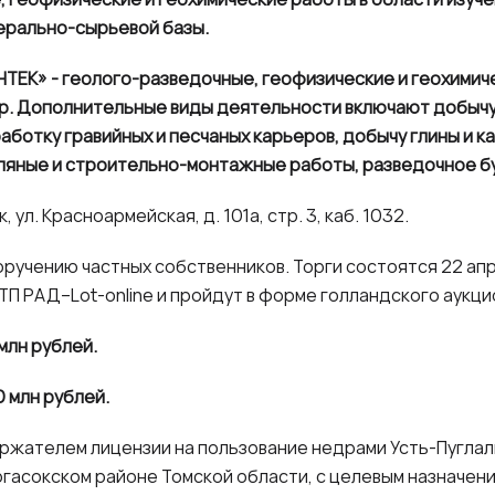
ерально-сырьевой базы.
ТЕК» - геолого-разведочные, геофизические и геохимич
др. Дополнительные виды деятельности включают добычу
работку гравийных и песчаных карьеров, добычу глины и 
ляные и строительно-монтажные работы, разведочное б
, ул. Красноармейская, д. 101а, стр. 3, каб. 1032.
оручению частных собственников. Торги состоятся 22 а
П РАД–Lot-online и пройдут в форме голландского аукци
 млн рублей.
0 млн рублей.
ржателем лицензии на пользование недрами Усть-Пуглал
гасокском районе Томской области, с целевым назначен