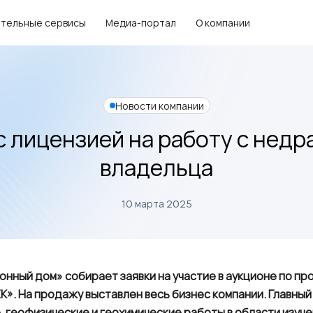
тельные сервисы
Медиа-портал
О компании
Новости компании
с лицензией на работу с недр
владельца
10 марта 2025
онный дом» собирает заявки на участие в аукционе по п
». На продажу выставлен весь бизнес компании. Главный 
 геофизические и геохимические работы в области изуче