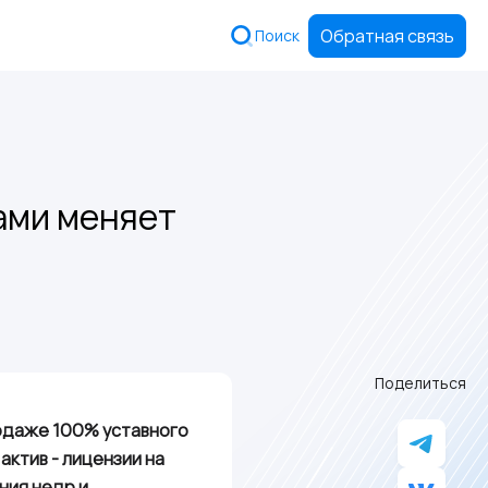
Обратная связь
Поиск
ами меняет
Поделиться
родаже 100% уставного
актив - лицензии на
ния недр и