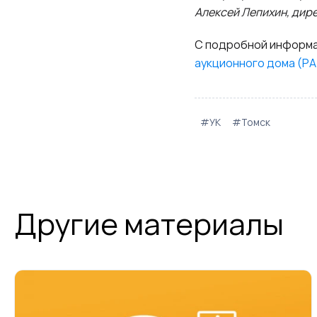
Алексей Лепихин, дир
С подробной информа
аукционного дома (Р
#УК
#Томск
Другие материалы