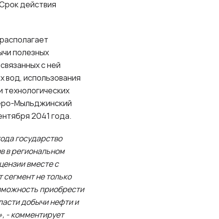
 Срок действия
 располагает
ычи полезных
связанных с ней
х вод, использования
и технологических
веро-Мыльджинский
ентября 2041 года.
года государство
в в региональном
цензии вместе с
 сегмент не только
озможность приобрести
ласти добычи нефти и
», - комментирует