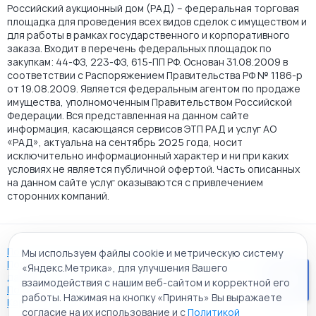
Российский аукционный дом (РАД) – федеральная торговая
площадка для проведения всех видов сделок с имуществом и
для работы в рамках государственного и корпоративного
заказа. Входит в перечень федеральных площадок по
закупкам: 44-ФЗ, 223-ФЗ, 615-ПП РФ. Основан 31.08.2009 в
соответствии с Распоряжением Правительства РФ № 1186-р
от 19.08.2009. Является федеральным агентом по продаже
имущества, уполномоченным Правительством Российской
Федерации. Вся представленная на данном сайте
информация, касающаяся сервисов ЭТП РАД и услуг АО
«РАД», актуальна на сентябрь 2025 года, носит
исключительно информационный характер и ни при каких
условиях не является публичной офертой. Часть описанных
на данном сайте услуг оказываются с привлечением
сторонних компаний.
Пользовательское соглашение
Мы используем файлы cookie и метрическую систему
Политика АО "РАД" в отношении обработки персональных
«Яндекс.Метрика», для улучшения Вашего
данных
взаимодействия с нашим веб-сайтом и корректной его
Политика обработки файлов cookie
работы. Нажимая на кнопку «Принять» Вы выражаете
Карта сайта
согласие на их использование и с
Политикой