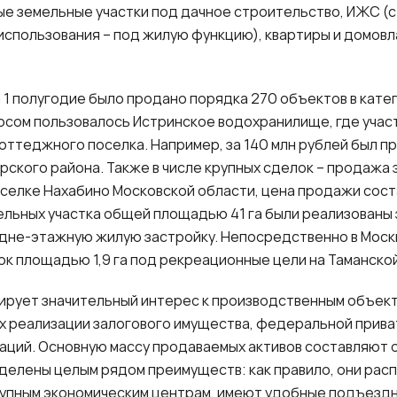
ые земельные участки под дачное строительство, ИЖС 
спользования – под жилую функцию), квартиры и домов
а 1 полугодие было продано порядка 270 объектов в кат
осом пользовалось Истринское водохранилище, где учас
оттеджного поселка. Например, за 140 млн рублей был п
ского района. Также в числе крупных сделок – продажа 
оселке Нахабино Московской области, цена продажи соста
льных участка общей площадью 41 га были реализованы
дне-этажную жилую застройку. Непосредственно в Москв
ок площадью 1,9 га под рекреационные цели на Таманской
ирует значительный интерес к производственным объект
х реализации залогового имущества, федеральной прив
аций. Основную массу продаваемых активов составляют 
делены целым рядом преимуществ: как правило, они рас
рупным экономическим центрам, имеют удобные подъездн