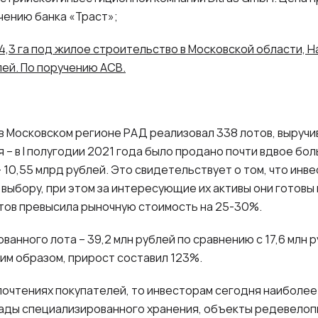
учению банка «Траст»;
34,3 га под жилое строительство в Московской области, Н
лей. По поручению АСВ.
в Московском регионе РАД реализовал 338 лотов, выручив
 – в
I
полугодии 2021 года было продано почти вдвое бол
– 10,55 млрд рублей. Это свидетельствует о том, что инв
 выбору, при этом за интересующие их активы они готовы
отов превысила рыночную стоимость на 25-30%.
анного лота – 39,2 млн рублей по сравнению с 17,6 млн 
ким образом, прирост составил 123%.
почтениях покупателей, то инвесторам сегодня наиболе
ады специализированного хранения, объекты редевелоп