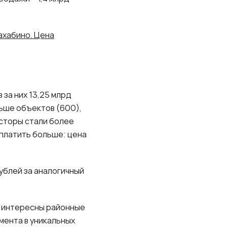
ахабино. Цена
 за них 13,25 млрд
ьше объектов (600),
есторы стали более
 платить больше: цена
рублей за аналогичный
е интересны районные
мента в уникальных