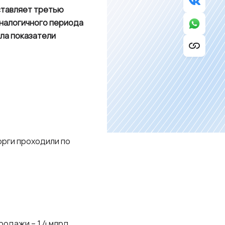
оставляет третью
аналогичного периода
ила показатели
 Торги проходили по
родажи – 1,4 млрд