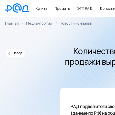
Купить
Продать
ЭТП РАД
Дополни
Главная
Медиа-портал
Новости компании
Количеств
Назад
продажи выр
РАД подвел итоги св
(данные по РФ) на об