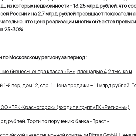
д., из которых недвижимости - 13,25 млрд рублей, что с
всей России и на 2,7 млрд рублей превышает показатели 
чательно, что цена реализации многих объектов превыс
на 25-30%.
 по Московскому региону за период:
ние бизнес-центра класса «В+», площадью 4,2 тыс. кв.м
 1-й пер, дом 12, стр. 1. Цена продажи – 1,1 млрд рублей.
ООО «ТРК-Красногорск» (входит в группу ГК «Регионы»)
лрд рублей. Торги по поручению банка «Траст»;
встрийской инвестиционной компании Ditras GmbH. Цена п