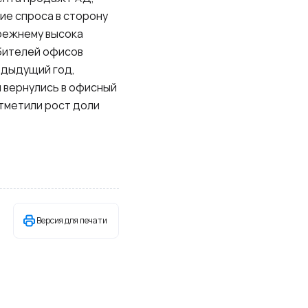
ие спроса в сторону
прежнему высока
ебителей офисов
едыдущий год,
 вернулись в офисный
отметили рост доли
Версия для печати