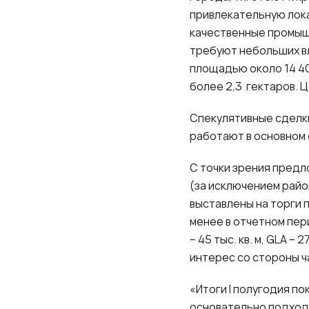
привлекательную лок
качественные промыш
требуют небольших вл
площадью около 14 40
более 2,3 гектаров. 
Спекулятивные сделк
работают в основном 
С точки зрения предл
(за исключением райо
выставлены на торги 
менее в отчетном пер
– 45 тыс. кв. м,
GLA
– 27
интерес со стороны ч
«Итоги
I
полугодия пок
основательно подходя