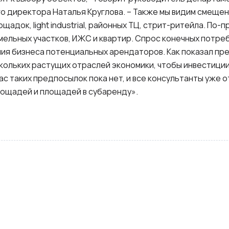
о директора Наталья Круглова. – Также мы видим смещен
лощадок,
light
industrial
, районных ТЦ, стрит-ритейла. По-
ельных участков, ИЖС и квартир. Спрос конечных потр
чия бизнеса потенциальных арендаторов. Как показал пр
ольких растущих отраслей экономики, чтобы инвестиции
ас таких предпосылок пока нет, и все консультанты уже 
лощадей и площадей в субаренду».