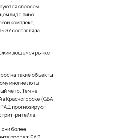
ьзуются спросом
щем виде либо
ской комплекс,
дь ЗУ составляла
а сжимающемся рынке
прос на такие объекты
тому многие лоты
ый метр. Тем не
 в Красногорске (
GBA
ики РАД прогнозируют
стрит-ритейла.
 они более
ента продаж РАД,