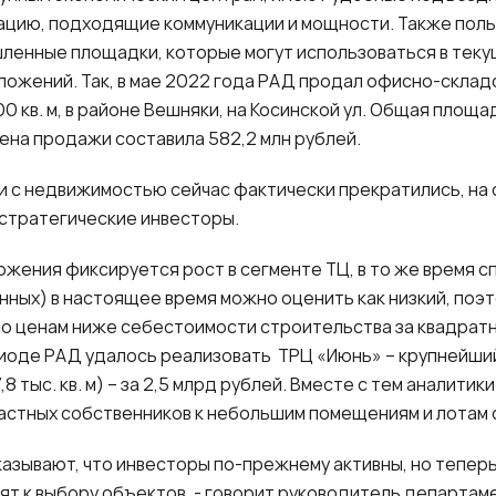
ацию, подходящие коммуникации и мощности. Также пол
ленные площадки, которые могут использоваться в теку
ожений. Так, в мае 2022 года РАД продал офисно-склад
0 кв. м, в районе Вешняки, на Косинской ул. Общая площа
Цена продажи составила 582,2 млн рублей.
и с недвижимостью сейчас фактически прекратились, н
стратегические инвесторы.
ожения фиксируется рост в сегменте ТЦ, в то же время с
нных) в настоящее время можно оценить как низкий, поэ
по ценам ниже себестоимости строительства за квадратн
иоде РАД удалось реализовать ТРЦ «Июнь» – крупнейший
,8 тыс. кв. м) – за 2,5 млрд рублей. Вместе с тем аналит
астных собственников к небольшим помещениям и лотам 
азывают, что инвесторы по-прежнему активны, но теперь
т к выбору объектов, - говорит руководитель департам