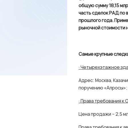
общую сумму 18,15 млр
часть сделок РАД по 
прошлого года. Приме
рыночной стоимости 
Самые крупные следки
· Четырехэтажное зда
Адрес: Москва, Казачий
поручению «Алросы»;
· Права требования к 
Цена продажи – 2,5 м
Права требования к а