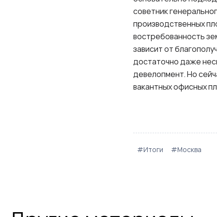
советник генеральног
производственных п
востребованность зем
зависит от благополу
достаточно даже неск
девелопмент. Но сейч
вакантных офисных п
#Итоги
#Москва