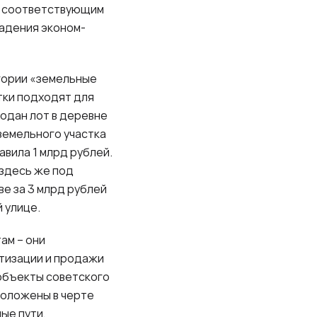
(с соответствующим
ладения эконом-
егории «земельные
тки подходят для
родан лот в деревне
земельного участка
вила 1 млрд рублей.
 здесь же под
е за 3 млрд рублей
 улице.
ам – они
атизации и продажи
объекты советского
положены в черте
ые пути,