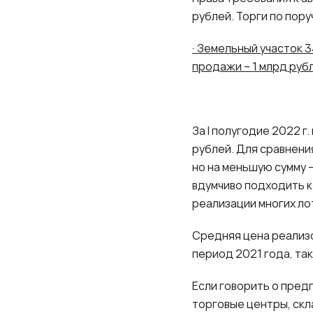
рублей. Торги по пор
· Земельный участок 
продажи – 1 млрд руб
За
I
полугодие 2022 г. 
рублей. Для сравнения
но на меньшую сумму 
вдумчиво подходить к
реализации многих л
Средняя цена реализов
период 2021 года, та
Если говорить о пред
торговые центры, скл