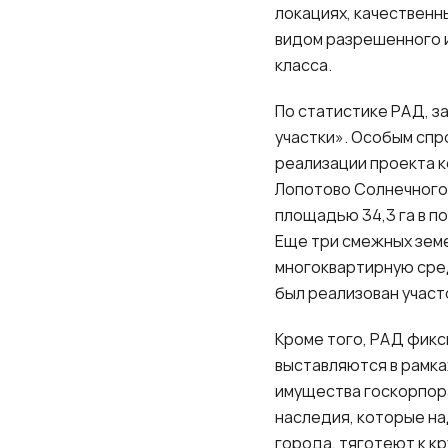
локациях, качественн
видом разрешенного и
класса.
По статистике РАД, з
участки». Особым спр
реализации проекта к
Лопотово Солнечногор
площадью 34,3 га в п
Еще три смежных земе
многоквартирную сре
был реализован участ
Кроме того, РАД фикс
выставляются в рамка
имущества госкорпор
наследия, которые на
города, тяготеют к к