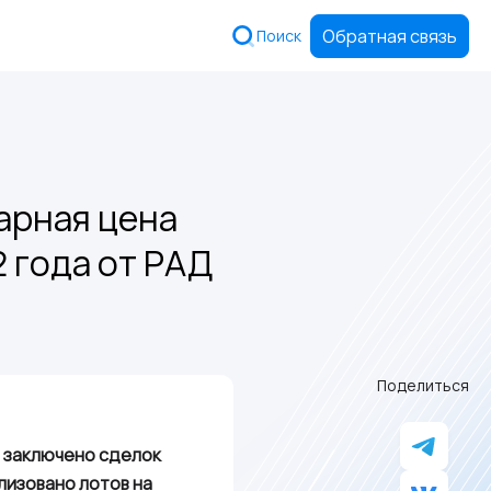
Обратная связь
Поиск
арная цена
 года от РАД
Поделиться
о заключено сделок
лизовано лотов на