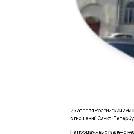
25 апреля Российский аук
отношений Санкт-Петербур
На продажу выставлено неж