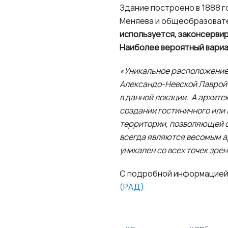
Здание построено в 1888 го
Меняева и общеобразовате
используется, законсервир
Наиболее вероятный вариан
«Уникальное расположение -
Александо-Невской Лаврой
в данной локации. А архит
создании гостиничного или
территории, позволяющей с
всегда являются весомым а
уникален со всех точек зрен
С подробной информацией
(РАД)