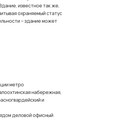
Здание, известное так же,
учитывая охраняемый статус
ельности – здание может
нции метро
Малоохтинская набережная,
расногвардейский и
Рядом деловой офисный