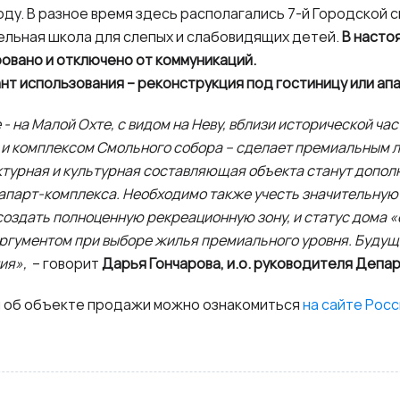
ду. В разное время здесь располагались 7-й Городской с
льная школа для слепых и слабовидящих детей.
В насто
овано и отключено от коммуникаций.
т использования – реконструкция под гостиницу или ап
 на Малой Охте, с видом на Неву, вблизи исторической ча
 и комплексом Смольного собора – сделает премиальным 
ектурная и культурная составляющая объекта станут допо
 апарт-комплекса. Необходимо также учесть значительн
оздать полноценную рекреационную зону, и статус дома «
ргументом при выборе жилья премиального уровня. Будущ
ия»,
– говорит
Дарья Гончарова, и.о. руководителя Деп
 об объекте продажи можно ознакомиться
на сайте Рос