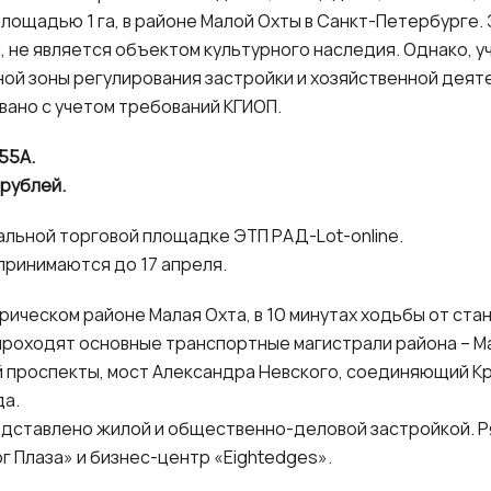
площадью 1 га, в районе Малой Охты в Санкт-Петербурге. 
, не является объектом культурного наследия. Однако, 
ной зоны регулирования застройки и хозяйственной деят
вано с учетом требований КГИОП.
55А.
 рублей.
альной торговой площадке ЭТП РАД-Lot-online.
 принимаются до 17 апреля.
ическом районе Малая Охта, в 10 минутах ходьбы от ста
проходят основные транспортные магистрали района – 
й проспекты, мост Александра Невского, соединяющий К
да.
дставлено жилой и общественно-деловой застройкой. 
 Плаза» и бизнес-центр «Eightedges».