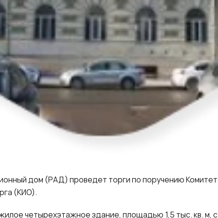
ционный дом (РАД) проведет торги по поручению Комите
га (КИО).
илое четырехэтажное здание, площадью 1,5 тыс. кв. м, 