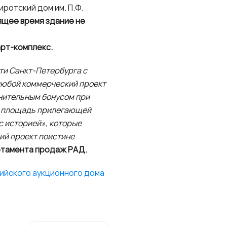
иротский дом им. П.Ф.
ящее время здание не
арт-комплекс.
сти Санкт-Петербурга с
любой коммерческий проект
лнительным бонусом при
ую площадь прилегающей
с историей», которые
ий проект поистине
артамента продаж РАД.
сийского аукционного дома