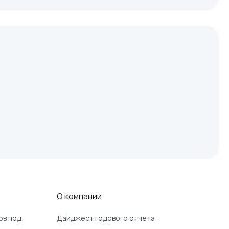
О компании
ов под
Дайджест годового отчета