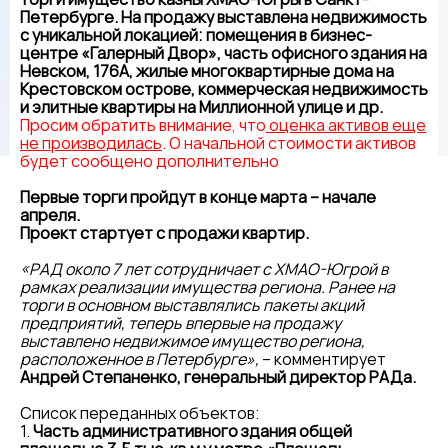
Петербурге. На продажу выставлена недвижимость
с уникальной локацией: помещения в бизнес-
центре «Галерный Двор», часть офисного здания на
Невском, 176А, жилые многоквартирные дома на
Крестовском острове, коммерческая недвижимость
и элитные квартиры на Миллионной улице и др.
Просим обратить внимание, что
оценка активов еще
не производилась
. О начальной стоимости активов
будет сообщено дополнительно
Первые торги пройдут в конце марта – начале
апреля.
Проект стартует с продажи квартир.
«РАД около 7 лет сотрудничает с ХМАО-Югрой в
рамках реализации имущества региона. Ранее на
торги в основном выставлялись пакеты акций
предприятий, теперь впервые на продажу
выставлено недвижимое имущество региона,
расположенное в Петербурге»,
– комментирует
Андрей Степаненко, генеральный директор РАДа.
Список переданных объектов:
1.
Часть административного здания общей