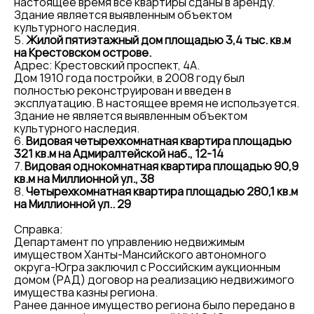
настоящее время все квартиры сданы в аренду.
Здание является выявленным объектом
культурного наследия.
5.
Жилой пятиэтажный дом площадью 3,4 тыс. кв.м
на Крестовском острове.
Адрес: Крестовский проспект, 4А.
Дом 1910 года постройки, в 2008 году был
полностью реконструирован и введен в
эксплуатацию. В настоящее время не используется.
Здание не является выявленным объектом
культурного наследия.
6.
Видовая четырехкомнатная квартира площадью
321 кв.м на Адмиралтейской наб., 12-14
7.
Видовая однокомнатная квартира площадью 90,9
кв.м на Миллионной ул., 38
8.
Четырехкомнатная квартира площадью 280,1 кв.м
на Миллионной ул.. 29
Справка:
Департамент по управлению недвижимым
имуществом Ханты-Мансийского автономного
округа-Югра заключил с Российским аукционным
домом (РАД) договор на реализацию недвижимого
имущества казны региона.
Ранее данное имущество региона было передано в