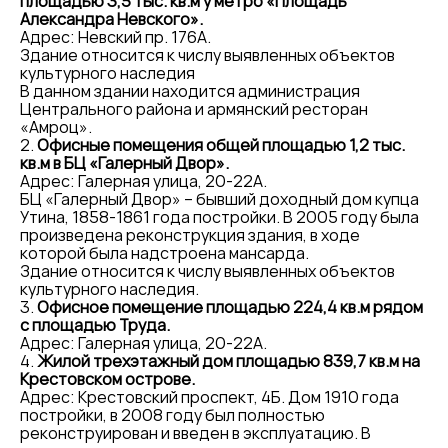
площадью 3,5 тыс. кв.м у метро «Площадь
Александра Невского».
Адрес: Невский пр. 176А.
Здание относится к числу выявленных объектов
культурного наследия
В данном здании находится администрация
Центрального района и армянский ресторан
«Амроц».
2.
Офисные помещения общей площадью 1,2 тыс.
кв.м в БЦ «Галерный Двор».
Адрес: Галерная улица, 20-22А.
БЦ «Галерный Двор» – бывший доходный дом купца
Утина, 1858-1861 года постройки. В 2005 году была
произведена реконструкция здания, в ходе
которой была надстроена мансарда.
Здание относится к числу выявленных объектов
культурного наследия.
3.
Офисное помещение площадью 224,4 кв.м рядом
с площадью Труда.
Адрес: Галерная улица, 20-22А.
4.
Жилой трехэтажный дом площадью 839,7 кв.м на
Крестовском острове.
Адрес: Крестовский проспект, 4Б. Дом 1910 года
постройки, в 2008 году был полностью
реконструирован и введен в эксплуатацию. В