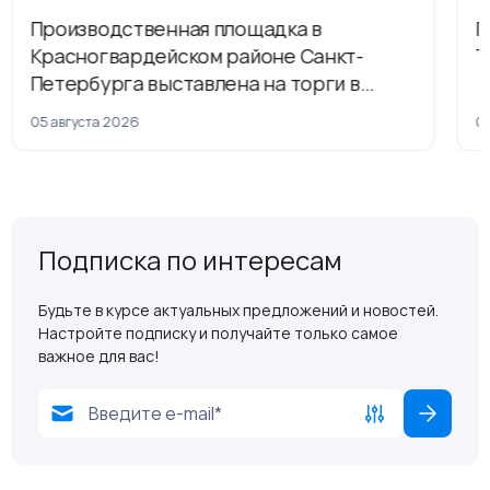
Производственная площадка в
Г
Красногвардейском районе Санкт-
Т
Петербурга выставлена на торги в
рамках приватизации
05 августа 2026
04
Подписка по интересам
Будьте в курсе актуальных предложений и новостей.
Настройте подписку и получайте только самое
важное для вас!