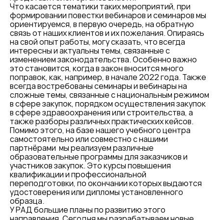
Что касается тематики таких мероприятий, при
формировании повестки вебинаров и семинаров мы
ориентируемся, в первую очередь, на обратную
связь от наших клиентов и их пожелания. Опираясь
на свой опыт работы, могу сказать, что всегда
интересны и актуальны темы, связанные с
изменением законодательства. Особенно важно
это становится, когда в закон вносится много
поправок, как, например, в начале 2022 года. Также
всегда востребованы семинары и вебинары на
сложные темы, связанные с национальным режимом
в сфере закупок, порядком осуществления закупок
в сфере здравоохранения или строительства, а
также разборы различных практических кейсов.
Помимо этого, на базе нашего учебного центра
самостоятельно или совместно с нашими
партнёрами мы реализуем различные
образовательные программы для заказчиков и
участников закупок. Это курсы повышения
квалификации и профессиональной
переподготовки, по окончании которых выдаются
удостоверения или дипломы установленного
образца.
У РАД большие планы по развитию этого
направления. Сегодня мы разрабатываем новые