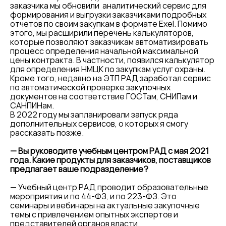
заказчика мы обновили аналитический сервис для
формирования и выгрузки заказчиками подробных
отчетов по своим закупкам в формате Exel. Помимо
этого, мы расширили перечень калькуляторов,
которые позволяют заказчикам автоматизировать
процесс определения начальной максимальной
цены контракта. В частности, появился калькулятор
для определения НМЦК по закупкам услуг охраны.
Кроме того, недавно на ЭТП РАД заработал сервис
по автоматической проверке закупочных
документов на соответствие ГОСТам, СНИПам и
САНПИНам.
В 2022 году мы запланировали запуск ряда
дополнительных сервисов, о которых я смогу
рассказать позже.
— Вы руководите учебным центром РАД с мая 2021
года. Какие продукты для заказчиков, поставщиков
предлагает ваше подразделение?
— Учебный центр РАД проводит образовательные
мероприятия и по 44-ФЗ, и по 223-ФЗ. Это
семинары и вебинары на актуальные закупочные
темы с привлечением опытных экспертов и
представителей органов власти.