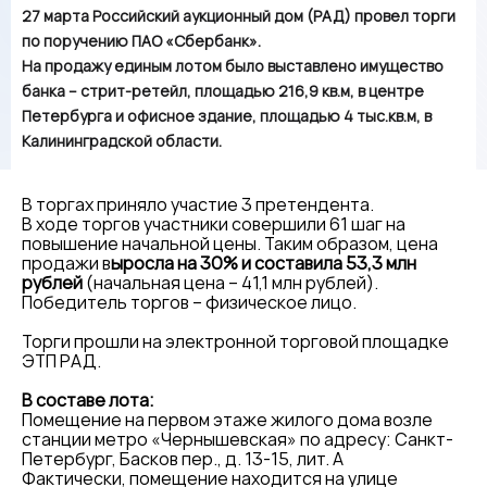
27 марта Российский аукционный дом (РАД) провел торги
по поручению ПАО «Сбербанк».
На продажу единым лотом было выставлено имущество
банка – стрит-ретейл, площадью 216,9 кв.м, в центре
Петербурга и офисное здание, площадью 4 тыс.кв.м, в
Калининградской области.
В торгах приняло участие 3 претендента.
В ходе торгов участники совершили 61 шаг на
повышение начальной цены. Таким образом, цена
продажи в
ыросла на 30% и составила 53,3 млн
рублей
(начальная цена – 41,1 млн рублей).
Победитель торгов – физическое лицо.
Торги прошли на электронной торговой площадке
ЭТП РАД.
В составе лота:
Помещение на первом этаже жилого дома возле
станции метро «Чернышевская» по адресу: Санкт-
Петербург, Басков пер., д. 13-15, лит. А
Фактически, помещение находится на улице