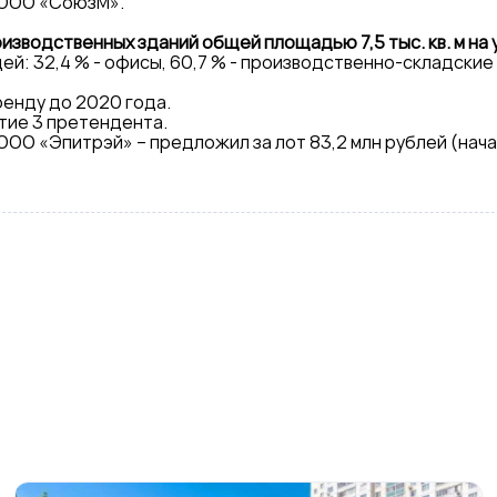
 ООО «СоюзМ».
зводственных зданий общей площадью 7,5 тыс. кв. м на у
: 32,4 % - офисы, 60,7 % - производственно-складские 
енду до 2020 года.
стие 3 претендента.
ООО «Эпитрэй» – предложил за лот 83,2 млн рублей (нача