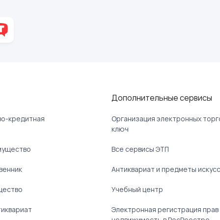
Дополнительные сервисы
ово-кредитная
Организация электронных торг
ключ
мущество
Все сервисы ЭТП
венник
Антиквариат и предметы искус
щество
Учебный центр
тиквариат
Электронная регистрация прав
недвижимость в РосРеестре