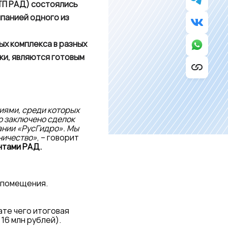
ТП РАД) состоялись
панией одного из
х комплекса в разных
ки, являются готовым
иями, среди которых
о заключено сделок
ании «РусГидро». Мы
ничество»
, – говорит
нтами РАД.
 помещения.
ате чего итоговая
 16 млн рублей).