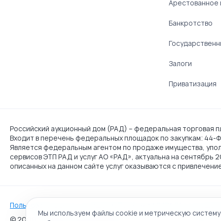
Арестованное
Банкротство
Государственн
Залоги
Приватизация
Российский аукционный дом (РАД) – федеральная торговая пл
Входит в перечень федеральных площадок по закупкам: 44-ФЗ
Является федеральным агентом по продаже имущества, упо
сервисов ЭТП РАД и услуг АО «РАД», актуальна на сентябрь 
описанных на данном сайте услуг оказываются с привлечени
Пользовательское соглашение
Политика АО "РАД" в отношен
Мы используем файлы cookie и метрическую систему
© 2009 - 2026 АО «Российский аукционный дом» универса