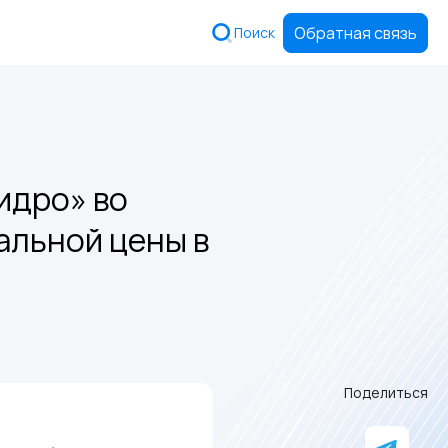
Обратная связь
Поиск
идро» во
альной цены в
Поделиться