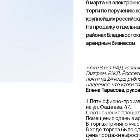
6 марта на электронн
торги по поручению к
крупнейших российски
На продажу отдельны
районах Владивостока
арендным бизнесом.
«Уже 8 лет РАД успеш
Газпром, РЖД, Россет
почти на 24 млрд рубл
надеемся, что итоги 
Елена Тарасова, руко
1. Пять офисно-произ
на ул. Фадеева, 47.
Соотношение площадей
Помещения сданы в ар
В торгах приняло уча
В ходе торгов было с
цена продажи выросла 