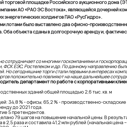
ой торговой площадке Российского аукционного дома (Э
омпании АО «РАО ЭС Востока», являющейся дочерней ком
х энергетических холдингов ПАО «РусГидро».
ми лотами было выставлено два офисно-производственны
. Оба объекта сданы в долгосрочную аренду и, фактичес
но сотрудничает со многими госкомпаниями и госкорпорац
и, ФСК ЕЭС, Ростелеком и др. По данному направлению был
ей. Но сегодняшние торги стали первыми в интересах комп
торгов положительно повлияют на наше дальнейшее сотруд
водитель департамент по работе с корпоративными клие
водственных зданий общей площадью 2,6 тыс. кв. м
: 34,8 % - офисы, 65,2 % - производственно-складские
енду до 2021 года.
стие 5 претендентов.
делано 79 шагов на повышение начальной цены. В результ
в 2,5 раза и составила 41,2 млн рублей (начальная цена –