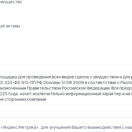
 имущество
ые активы
ощадка для проведения всех видов сделок с имуществом и для 
, 223-ФЗ, 615-ПП РФ. Основан 31.08.2009 в соответствии с Рас
лномоченным Правительством Российской Федерации. Вся предс
2025 года, носит исключительно информационный характер и ни 
ем сторонних компаний.
ии обработки персональных данных
Политика обработки файлов 
 «Яндекс.Метрика», для улучшения Вашего взаимодействия с на
льная торговая площадка. Все права защищены.