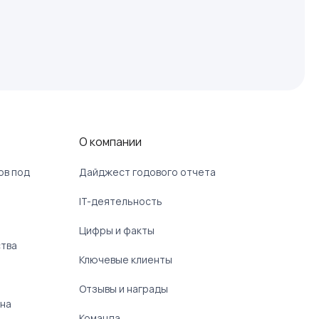
О компании
ов под
Дайджест годового отчета
IT-деятельность
Цифры и факты
ства
Ключевые клиенты
Отзывы и награды
 на
Команда