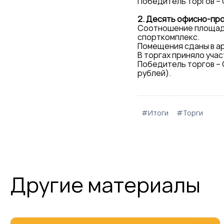
Победитель торгов –
2. Десять офисно-прои
Соотношение площадей
спорткомплекс.
Помещения сданы в ар
В торгах приняло уча
Победитель торгов – 
рублей).
#Итоги
#Торги
Другие материалы