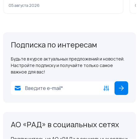
рамках приватизации
05 августа 2026
04
Подписка по интересам
Будьте в курсе актуальных предложений и новостей.
Настройте подписку и получайте только самое
важное для вас!
АО «РАД» в социальных сетях
Подпишитесь на АО «РАД» в социальных сетях и