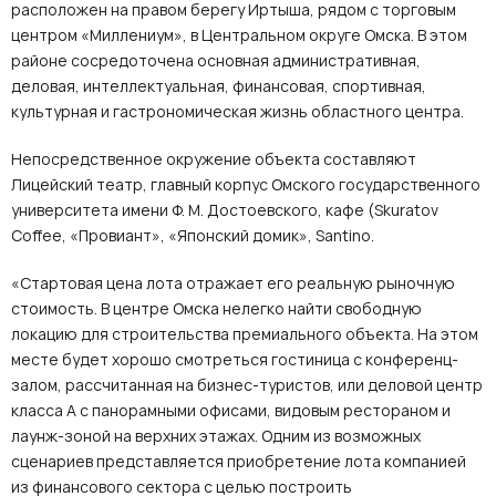
расположен на правом берегу Иртыша, рядом с торговым
центром «Миллениум», в Центральном округе Омска. В этом
районе сосредоточена основная административная,
деловая, интеллектуальная, финансовая, спортивная,
культурная и гастрономическая жизнь областного центра.
Непосредственное окружение объекта составляют
Лицейский театр, главный корпус Омского государственного
университета имени Ф. М. Достоевского, кафе (Skuratov
Coffee, «Провиант», «Японский домик», Santino.
«Стартовая цена лота отражает его реальную рыночную
стоимость. В центре Омска нелегко найти свободную
локацию для строительства премиального объекта. На этом
месте будет хорошо смотреться гостиница с конференц-
залом, рассчитанная на бизнес-туристов, или деловой центр
класса А с панорамными офисами, видовым рестораном и
лаунж-зоной на верхних этажах. Одним из возможных
сценариев представляется приобретение лота компанией
из финансового сектора с целью построить