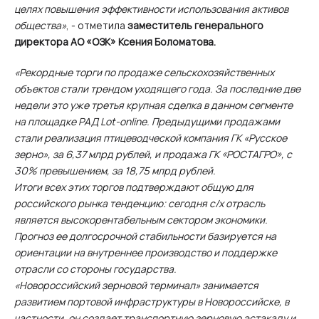
целях повышения эффективности использования активов
общества»
, - отметила
заместитель генерального
директора АО «ОЗК» Ксения Боломатова.
«Рекордные торги по продаже сельскохозяйственных
объектов стали трендом уходящего года. За последние две
недели это уже третья крупная сделка в данном сегменте
на площадке РАД Lot-online. Предыдущими продажами
стали реализация птицеводческой компания ГК «Русское
зерно», за 6,37 млрд рублей, и продажа ГК «РОСТАГРО», с
30% превышением, за 18,75 млрд рублей.
Итоги всех этих торгов подтверждают общую для
российского рынка тенденцию: сегодня с/х отрасль
является высокорентабельным сектором экономики.
Прогноз ее долгосрочной стабильности базируется на
ориентации на внутреннее производство и поддержке
отрасли со стороны государства.
«Новороссийский зерновой терминал» занимается
развитием портовой инфраструктуры в Новороссийске, в
частности, он создает транспортную зерновую эстакаду и