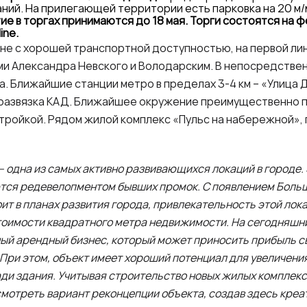
ний. На прилегающей территории есть парковка на 20 м/
тие в торгах принимаются до 18 мая.
Торги состоятся на 
ine.
не с хорошей транспортной доступностью, на первой ли
и Александра Невского и Володарским. В непосредствен
. Ближайшие станции метро в пределах 3-4 км – «Улица 
 - развязка КАД. Ближайшее окружение преимущественно 
ройкой. Рядом жилой комплекс «Пульс на набережной», 
 одна из самых активно развивающихся локаций в городе
тся редевелопментом бывших промок. С появлением Больш
ит в планах развития города, привлекательность этой локац
стоимости квадратного метра недвижимости.
На сегодняшни
ый арендный бизнес, который может приносить прибыль с
ри этом, объект имеет хороший потенциал для увеличения
ди здания. Учитывая строительство новых жилых комплек
мотреть вариант реконцепции объекта, создав здесь креа