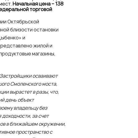
мест.
Начальная цена – 138
федеральной торговой
нии Октябрьской
ной близости остановки
Дыбенко» и
представлено жилой и
продуктовые магазины,
. Застройщики осваивают
ого Смоленского моста,
ии вырастет в разы, что,
й день объект
воему владельцу без
 доходности, за счет
сов в ближайшем окружении,
тивное пространство с