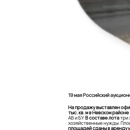
19 мая Российский аукцио
На продажу выставлен офис
тыс. кв. м в Невском район
АВ и БУ.
В составе лота
три 
хозяйственные нужды. Площ
площадей сданы в аренду 