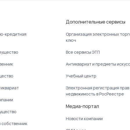
Дополнительные сервисы
ово-кредитная
Организация электронных торг
ключ
мущество
Все сервисы ЭТП
венник
Антиквариат и предметы искус
щество
Учебный центр
тиквариат
Электронная регистрация прав
недвижимость в РосРеестре
мпании
Медиа-портал
ущество
Новости компании
 собственник