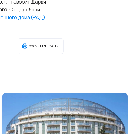
.», –
говорит
Дарья
рге.
С подробной
ионного дома (РАД)
Версия для печати