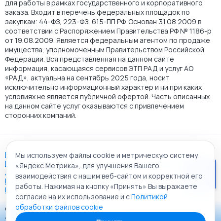
для работы в рамках государственного и корпоративного
заказа. Входит в перечень федеральных площадок по
закупкам: 44-ФЗ, 223-ФЗ, 615-ПП РФ. Основан 31.08.2009 в
соответствии с Распоряжением Правительства РФ № 1186-р
от 19.08.2009. Является федеральным агентом по продаже
имущества, уполномоченным Правительством Российской
Федерации. Вся представленная на данном сайте
информация, касающаяся сервисов ЭТП РАД и услуг АО
«РАД», актуальна на сентябрь 2025 года, носит
исключительно информационный характер и ни при каких
условиях не является публичной офертой. Часть описанных
на данном сайте услуг оказываются с привлечением
сторонних компаний.
Пользовательское соглашение
Мы используем файлы cookie и метрическую систему
Политика АО "РАД" в отношении обработки персональных
«Яндекс.Метрика», для улучшения Вашего
данных
взаимодействия с нашим веб-сайтом и корректной его
Политика обработки файлов cookie
работы. Нажимая на кнопку «Принять» Вы выражаете
Карта сайта
согласие на их использование и с
Политикой
обработки файлов cookie
© 2009 - 2026 АО «Российский аукционный дом»
Приложение «РАД Каталог»
универсальная торговая площадка. Все права защищены.