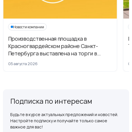
Новости компании
Производственная площадка в
Г
Красногвардейском районе Санкт-
Т
Петербурга выставлена на торги в
рамках приватизации
05 августа 2026
04
Подписка по интересам
Будьте в курсе актуальных предложений и новостей.
Настройте подписку и получайте только самое
важное для вас!