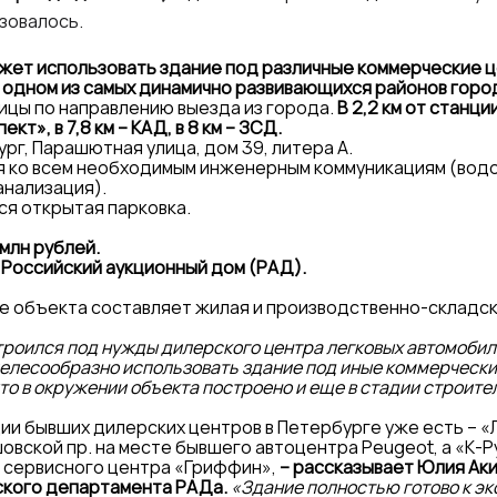
зовалось.
ет использовать здание под различные коммерческие цел
 одном из самых динамично развивающихся районов горо
ицы по направлению выезда из города.
В 2,2 км от станци
т», в 7,8 км – КАД, в 8 км – ЗСД.
г, Парашютная улица, дом 39, литера А.
 ко всем необходимым инженерным коммуникациям (водо-
анализация).
я открытая парковка.
млн рублей.
 Российский аукционный дом (РАД).
 объекта составляет жилая и производственно-складск
троился под нужды дилерского центра легковых автомобиле
целесообразно использовать здание под иные коммерчески
то в окружении объекта построено и еще в стадии строитель
и бывших дилерских центров в Петербурге уже есть – «
овской пр. на месте бывшего автоцентра Peugeot, а «К-Р
е сервисного центра «Гриффин»,
– рассказывает Юлия Аки
ского департамента РАДа.
«Здание полностью готово к э