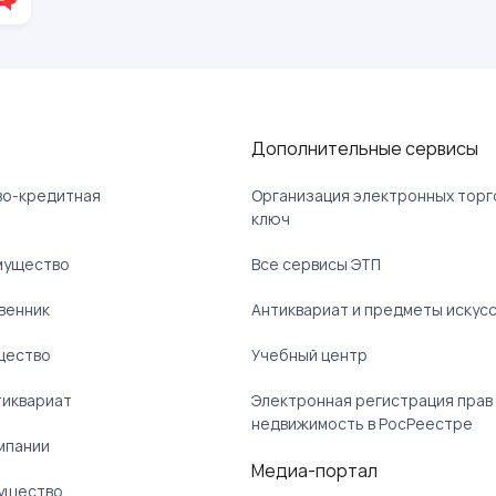
Дополнительные сервисы
ово-кредитная
Организация электронных торг
ключ
мущество
Все сервисы ЭТП
венник
Антиквариат и предметы искус
щество
Учебный центр
тиквариат
Электронная регистрация прав
недвижимость в РосРеестре
мпании
Медиа-портал
ущество