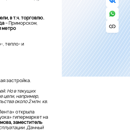
и, в т.ч. торговлю.
да
– Приморском,
и метро
, тепло- и
ая застройка.
й. Но в текущих
е цели, например,
ства около 2 млн. кв.
Лента» открыла
уока» гипермаркет на
мова, заместитель
ксплуатации. Данный