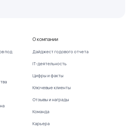
О компании
ов под
Дайджест годового отчета
IT-деятельность
Цифры и факты
ства
Ключевые клиенты
Отзывы и награды
 на
Команда
Карьера