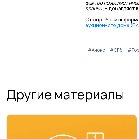
фактор позволяет инв
планы»,
– добавляет Ю
С подробной информа
аукционного дома (Р
#Анонс
#СПб
#Тор
Другие материалы