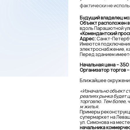
фактически не исполь
Будущий владелец мож
Объект расположен в
вдоль Парашютной ул
«Комендантский проспек
Адрес:
Санкт-Петербур
Имеются подключения
электроснабжение, к
Перед зданием имеетс
Начальная цена – 350 
Организатор торгов –
Ближайшее окружение
«Изначально объект с
реалиях рынка будет 
торговлю. Тем более, ч
м жилья.
Примеры реконструкци
супермаркет на Леваш
ул. Симонова на мест
начальника коммерче