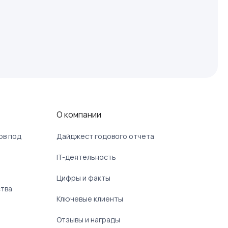
О компании
ов под
Дайджест годового отчета
IT-деятельность
Цифры и факты
ства
Ключевые клиенты
Отзывы и награды