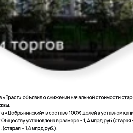
в «Траст» объявил о снижении начальной стоимости стар
квы.
га «Добрынинский» в составе 100% долей в уставном кап
 Обществу установлена в размере - 1, 4 млрд руб (старая –
 (старая – 1,4 млрд руб.).