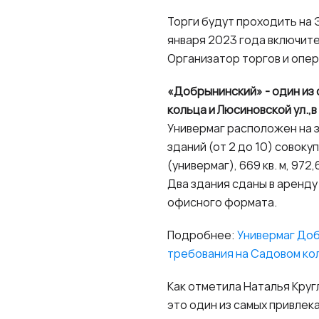
Торги будут проходить на Э
января 2023 года включит
Организатор торгов и опе
«Добрынинский» - один из
кольца и Люсиновской ул.,
Универмаг расположен на з
зданий (от 2 до 10) совок
(универмаг), 669 кв. м, 972,6 
Два здания сданы в аренд
офисного формата.
Подробнее:
Универмаг Доб
требования на Садовом кол
Как отметила Наталья Кру
это один из самых привлека