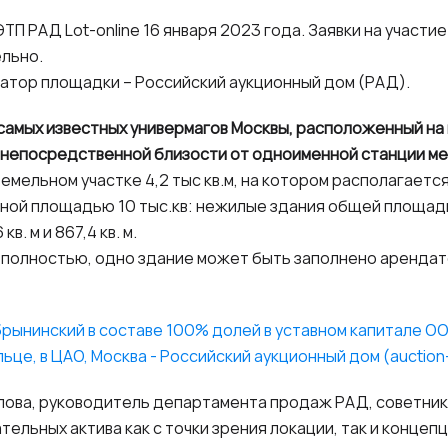
ТП РАД Lot-online 16 января 2023 года. Заявки на участие
ельно.
ратор площадки – Российский аукционный дом (РАД).
 самых известных универмагов Москвы, расположенный н
в непосредственной близости от одноименной станции ме
емельном участке 4,2 тыс кв.м, на котором располагает
упной площадью 10 тыс.кв: нежилые здания общей площадью
кв. м и 867,4 кв. м.
у полностью, одно здание может быть заполнено арендат
рынинский в составе 100% долей в уставном капитале ОО
ьце, в ЦАО, Москва - Российский аукционный дом (auction
глова, руководитель департамента продаж РАД, советник
тельных актива как с точки зрения локации, так и концеп