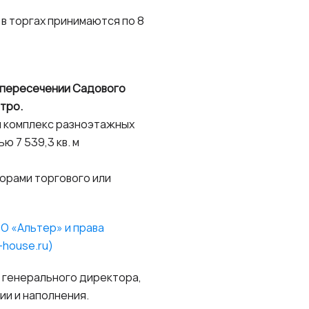
 в торгах принимаются по 8
а пересечении Садового
тро.
ся комплекс разноэтажных
 7 539,3 кв. м
орами торгового или
О «Альтер» и права
-house.ru)
 генерального директора,
ции и наполнения.