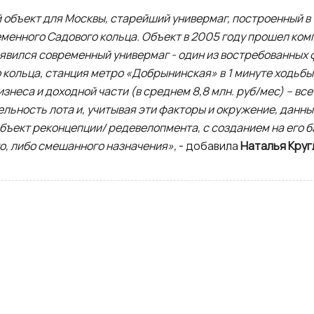
объект для Москвы, старейший универмаг, построенный в 
еменного Садового кольца. Объект в 2005 году прошел ко
оявился современный универмаг - один из востребованных 
кольца, станция метро «Добрынинская» в 1 минуте ходьбы
неса и доходной части (в среднем 8,8 млн. руб/мес) – вс
льность лота и, учитывая эти факторы и окружение, данн
бъект реконцепции/ редевелопмента, с созданием на его б
о, либо смешанного назначения»,
- добавила
Наталья Круг