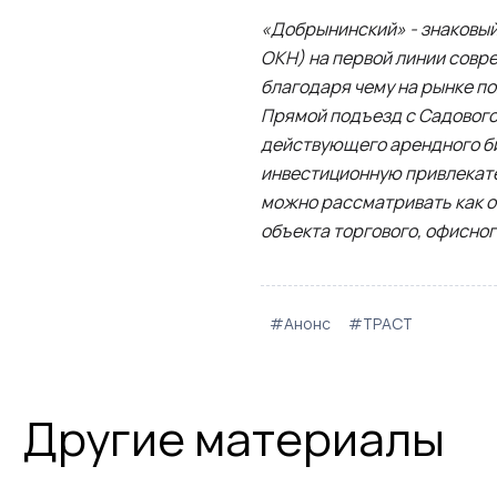
«Добрынинский» - знаковый 
ОКН) на первой линии совр
благодаря чему на рынке п
Прямой подъезд с Садового 
действующего арендного биз
инвестиционную привлекате
можно рассматривать как о
объекта торгового, офисног
#Анонс
#ТРАСТ
Другие материалы