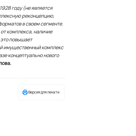
1928 году (не является
мплексную реконцепцию,
форматов в своем сегменте.
 от комплекса, наличие
е это повышает
ый имущественный комплекс
азе концептуально нового
лова.
Версия для печати