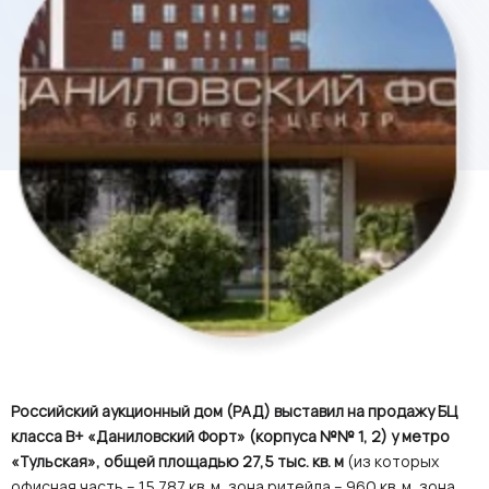
Российский аукционный дом (РАД) выставил на продажу БЦ
класса В+ «Даниловский Форт» (корпуса №№ 1, 2) у метро
«Тульская», общей площадью 27,5 тыс. кв. м
(из которых
офисная часть – 15 787 кв. м, зона ритейла – 960 кв. м, зона