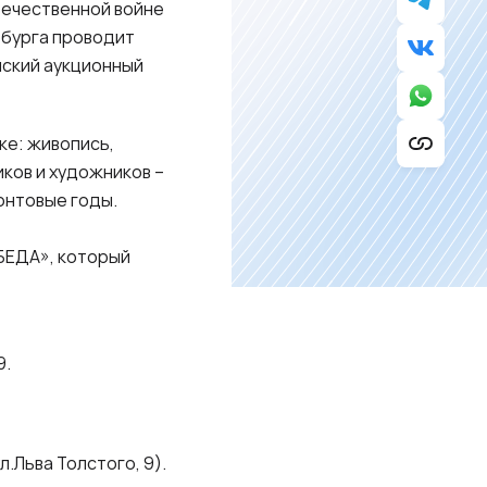
течественной войне
бурга проводит
йский аукционный
ке: живопись,
ков и художников –
онтовые годы.
БЕДА», который
9.
.Льва Толстого, 9).