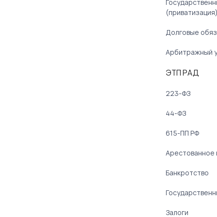
Государственн
(приватизация
Долговые обяз
Арбитражный 
ЭТП РАД
223-ФЗ
44-ФЗ
615-ПП РФ
Арестованное
Банкротство
Государственн
Залоги