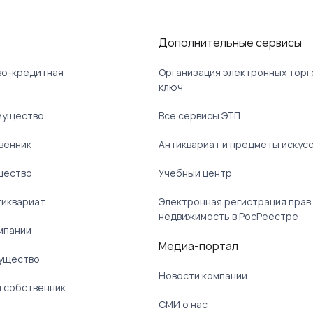
Дополнительные сервисы
ово-кредитная
Организация электронных торг
ключ
мущество
Все сервисы ЭТП
венник
Антиквариат и предметы искус
щество
Учебный центр
тиквариат
Электронная регистрация прав
недвижимость в РосРеестре
мпании
Медиа-портал
ущество
Новости компании
 собственник
СМИ о нас