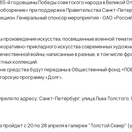
 65-й годовщины Победы советского народа в Великой О
 обозрение» при поддержке Правительства Санкт-Петер
укцион. Генеральный спонсор мероприятия - ОАО «Росси
ы произведения искусства, посвященные военной темати
екоративно-прикладного искусства современных художни
ечественной войны, написанные в разные, в том числе фр
стных коллекций.
оне средства будут переданы в Общественный фонд «ПО
торскую программу «Долг».
реля по адресу: Санкт-Петербург, улица Льва Толстого, 
пройдет с 20 по 28 апреля в галерее "Толстой Сквер" (ул