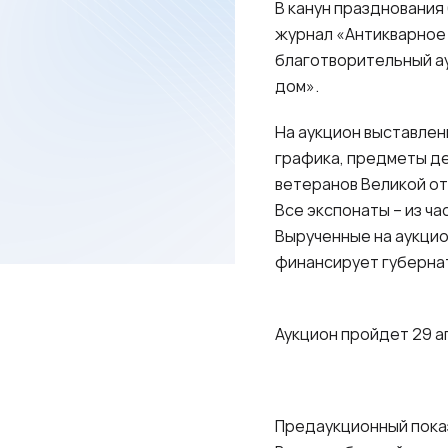
В канун празднования
журнал «Антикварное
благотворительный а
дом».
На аукцион выставлен
графика, предметы д
ветеранов Великой от
Все экспонаты – из ча
Вырученные на аукци
финансирует губерна
Аукцион пройдет 29 ап
Предаукционный показ 