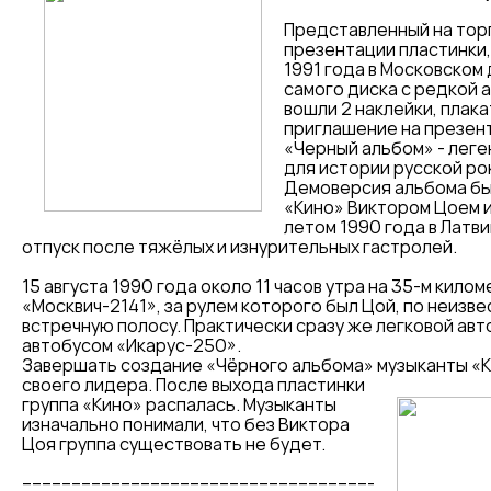
Представленный на торг
презентации пластинки,
1991 года в Московском
самого диска с редкой 
вошли 2 наклейки, плака
приглашение на презен
«Черный альбом» - леге
для истории русской ро
Демоверсия альбома бы
«Кино» Виктором Цоем 
летом 1990 года в Латви
отпуск после тяжёлых и изнурительных гастролей.
15 августа 1990 года около 11 часов утра на 35-м кил
«Москвич-2141», за рулем которого был Цой, по неизве
встречную полосу. Практически сразу же легковой авт
автобусом «Икарус-250».
Завершать создание «Чёрного альбома» музыканты «
своего лидера. После
выхода пластинки
группа «Кино» распалась. Музыканты
изначально понимали, что без Виктора
Цоя группа существовать не будет.
-----------------------------------------------------------------------