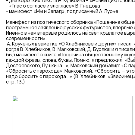
- два коротких текста Н. Кульбина – «Новый цикл слова
- «Глас о согласе и злогласе» В. Гнедова
- манифест «Мы и Запад», подписанный А. Лурье.
Манифест из поэтического сборника «Пощечина общес
программное заявление русских футуристов, впервые о
Именно в нем впервые родилось на свет крылатое выр
современности».
А. Крученых в заметке «О Хлебникове и других» писал:
когда В. Хлебников, В. Маяковский, Д. Бурлюк и я писал
был манифест в книге «Пощечина общественному вкусу»
каждой фразы, слова, буквы. Помню, я предложил: «Вы
Достоевского, Пушкина...», Маяковский добавил: «С п
«Сбросить с парохода». Маяковский: «Сбросить — это к
надо бросить с парохода...» (В. Хлебников. «Зверинец» 
стр. 13.)