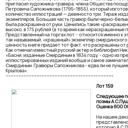
пригласил художника-гравера, члена Общества поощ
Петровича Сапожникова (1795-1855), который изготов
количество иллюстраций — девяносто три. Тираж изда
экземпляров. Большая часть гравюр были черно-белым
была раскрашена от руки. Ценились такие «раскраше
высоко, в 175 рублей (в то время как нераскрашенные 
Представленный на торгах лот - относится именно к э
так называемый, «крашеный» экземпляр смирдинского
ценность книге придает тот факт, что раскрашены от 
Как отмечал известный русский актер и библиофил Ни
«Басни, изданные Смирдиным в 1834 году, - одно из п
иллюстрированных изданий вообще и самое замечател
Смирдиным. Гравюры Сапожникова - едва ли не лучшие
Крылова».
------------------------------------------------------------------------------------
Лот 159
Следующее по
поэмы А.С.Пуш
Оценка 600 0
На нашем дек
представлено
которую А.С.П