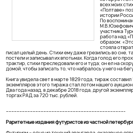
всех моих сти
«Полтаве» по
истории России
По воспоминан
М.В.Юзефович
участника Тур
работа над «
образом: «Это
стояла отврат
писал целый день. Стихи ему даже грезились во сне, та
постели и записывал их впотьмах. Когда голод его про
трактир, стихи преследовали его и туда; он ел на скору
домой, чтобы записать то, что набралось у него на бегу 
Книга увидела свет в марте 1829 года, тираж составил
экземпляров этого тиража стал лотом нашего аукцион
Два года назад, в декабре 2018 года, другой экземпля
торгах РАД за 720 тыс. рублей.
-----------------------------------------------------------------------------------------
Раритетные издания футуристов из частной петербур
Футуризм – одно из течений авангарда, оказавшее огр